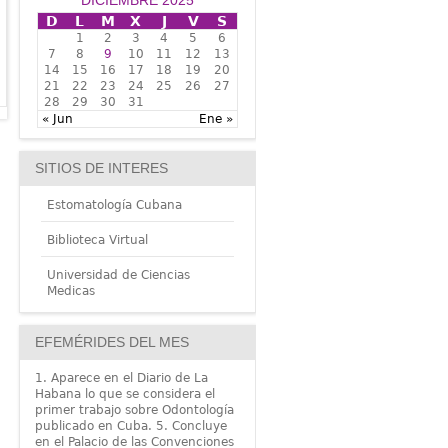
DICIEMBRE 2025
D
L
M
X
J
V
S
1
2
3
4
5
6
7
8
9
10
11
12
13
14
15
16
17
18
19
20
21
22
23
24
25
26
27
28
29
30
31
« Jun
Ene »
SITIOS DE INTERES
Estomatología Cubana
Biblioteca Virtual
Universidad de Ciencias
Medicas
EFEMÉRIDES DEL MES
1. Aparece en el Diario de La
Habana lo que se considera el
primer trabajo sobre Odontología
publicado en Cuba. 5. Concluye
en el Palacio de las Convenciones