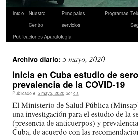
Inicio
Nuestro
Principales
Programas
Tel
Saltar
Centro
servicios
Seg
al
Publicaciones
Aparatología
contenido
5 mayo, 2020
Archivo diario:
Inicia en Cuba estudio de ser
prevalencia de la COVID-19
Publicado el
5 mayo, 2020
por
cis
El Ministerio de Salud Pública (Minsap
una investigación para el estudio de la 
(presencia de anticuerpos) y prevalenc
Cuba, de acuerdo con las recomendacion