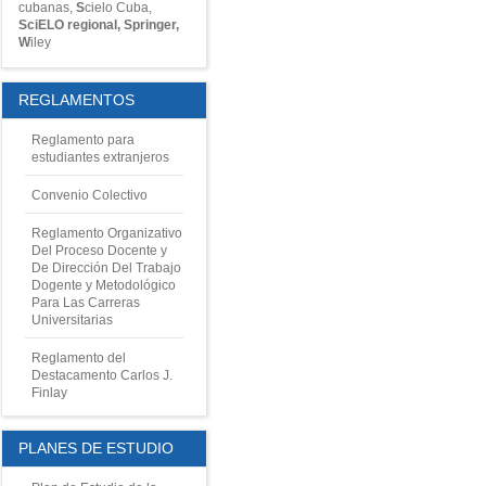
cubanas
,
S
cielo Cuba
,
SciELO regional,
S
pringer
,
W
iley
REGLAMENTOS
Reglamento para
estudiantes extranjeros
Convenio Colectivo
Reglamento Organizativo
Del Proceso Docente y
De Dirección Del Trabajo
Dogente y Metodológico
Para Las Carreras
Universitarias
Reglamento del
Destacamento Carlos J.
Finlay
PLANES DE ESTUDIO