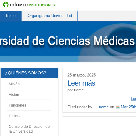
INSTITUCIONES
Inicio
Organigrama Universidad
¿QUIÉNES SOMOS?
25 marzo, 2025
Leer más
Misión
por
ucmc
Visión
Le
Funciones
Filed under by
ucmc
on
Mar 25th
Historia
Consejo de Dirección de
la Universidad