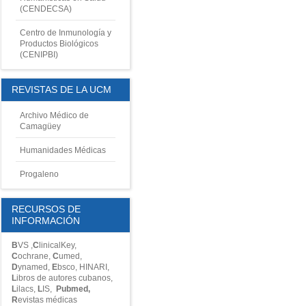
(CENDECSA)
Centro de Inmunología y
Productos Biológicos
(CENIPBI)
REVISTAS DE LA UCM
Archivo Médico de
Camagüey
Humanidades Médicas
Progaleno
RECURSOS DE
INFORMACIÓN
B
VS
,
C
linicalKey
,
C
ochrane
,
C
umed
,
D
ynamed
,
E
bsco
,
HINARI
,
L
ibros de autores cubanos
,
L
ilacs
,
L
IS
,
P
ubmed
,
R
evistas médicas