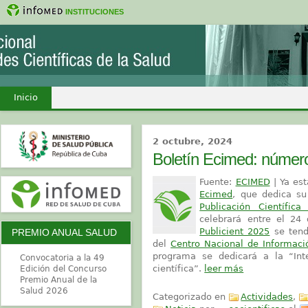
INSTITUCIONES
Inicio
2 octubre, 2024
Boletín Ecimed: númer
Fuente:
ECIMED
| Ya es
Ecimed
, que dedica su
Publicación Científic
celebrará entre el 24
Publicient 2025
se tend
PREMIO ANUAL SALUD
del
Centro Nacional de Informaci
programa se dedicará a la “Intel
Convocatoria a la 49
científica”.
leer más
Edición del Concurso
Premio Anual de la
Salud 2026
Categorizado en
Actividades
,