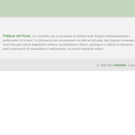
Políticas del Portal
. Los contenidos que se encuentran en Infomed están dirigidos fundamentalmente a
profesionales de la salud. La información que suministramos no debe ser utilizada, bajo ninguna circunstanci
como base para realizar diagnósticos médicos, procedimientos clínicos, quirúrgicos o análisis de laboratorio, 
para la prescripción de tratamientos o medicamentos, sin previa orientación médica.
Infomed
© 1999-2026
- Centr