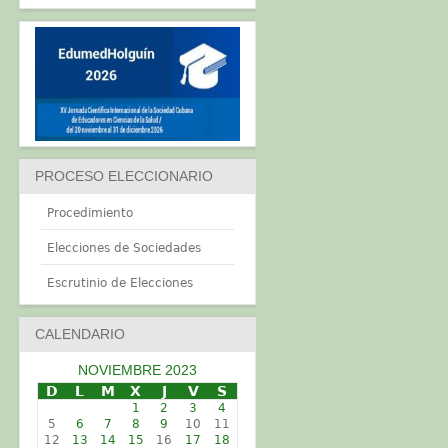
PROCESO ELECCIONARIO
Procedimiento
Elecciones de Sociedades
Escrutinio de Elecciones
CALENDARIO
NOVIEMBRE 2023
D
L
M
X
J
V
S
1
2
3
4
5
6
7
8
9
10
11
12
13
14
15
16
17
18