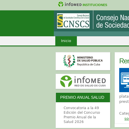
INSTITUCIONES
Inicio
Ren
plat
PREMIO ANUAL SALUD
pres
Convocatoria a la 49
Edición del Concurso
Cate
Premio Anual de la
so
Salud 2026