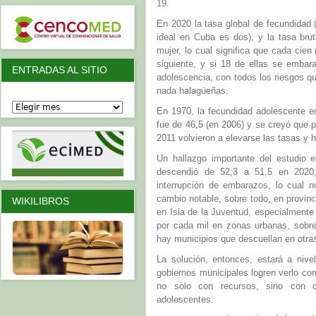
19.
En 2020 la tasa global de fecundidad 
ideal en Cuba es dos), y la tasa bru
mujer, lo cual significa que cada cie
siguiente, y si 18 de ellas se emba
ENTRADAS AL SITIO
adolescencia, con todos los riesgos qu
nada halagüeñas.
En 1970, la fecundidad adolescente e
fue de 46,5 (en 2006) y se creyó que p
2011 volvieron a elevarse las tasas y ho
Un hallazgo importante del estudio 
descendió de 52,3 a 51,5 en 2020
interrupción de embarazos, lo cual 
cambio notable, sobre todo, en provi
WIKILIBROS
en Isla de la Juventud, especialmente
por cada mil en zonas urbanas, sobr
hay municipios que descuellan en otras
La solución, entonces, estará a niv
gobiernos municipales logren verlo co
no solo con recursos, sino con c
adolescentes.