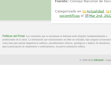
Fuente:
Consejo Nacional de Socie
Categorizado en
Actualidad
,
socientificas
el
Mar 2nd, 202
Políticas del Portal
. Los contenidos que se encuentran en Infomed están dirigidos fundamentalmente a
profesionales de la salud. La información que suministramos no debe ser utilizada, bajo ninguna circunstanci
como base para realizar diagnósticos médicos, procedimientos clínicos, quirúrgicos o análisis de laboratorio, 
para la prescripción de tratamientos o medicamentos, sin previa orientación médica.
Infomed
© 1999-2026
- Centr