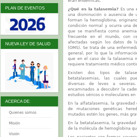
eran endémicas.
PLAN DE EVENTOS
¿Qué es la talasemia?
Es una e
una disminución o ausencia de 
forman la hemoglobina, originan
condición normal y ocurra una de
que se manifiesta como anemia.
frecuente en el mundo, con c
afectadas según los datos de l
NUEVA LEY DE SALUD
(OMS). Se trata de una enfermed
general, por lo que la informaci
que en el caso de la talasemia 
requiere tratamiento médico conti
Existen dos tipos de talase
betatalasemias, las cuales pue
diversas de leves a severas.
encaminados a descubrir la caden
estudios séricos o moleculares en 
ACERCA DE:
En la alfatalasemia, la gravedad
de mutaciones genéticas here
Quienes somos
mutados estén los genes, más grav
En la betatalasemia, la gravedad
Misión
de la molécula de hemoglobina qu
Visión
Los pacientes con formas severas