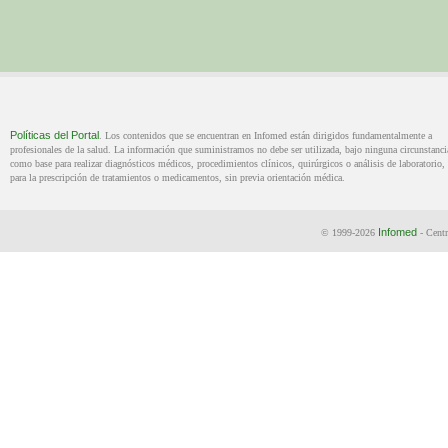
Políticas del Portal
. Los contenidos que se encuentran en Infomed están dirigidos fundamentalmente a
profesionales de la salud. La información que suministramos no debe ser utilizada, bajo ninguna circunstanci
como base para realizar diagnósticos médicos, procedimientos clínicos, quirúrgicos o análisis de laboratorio, 
para la prescripción de tratamientos o medicamentos, sin previa orientación médica.
Infomed
© 1999-2026
- Centr