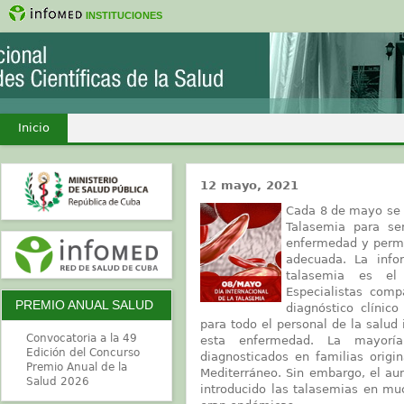
INSTITUCIONES
Inicio
12 mayo, 2021
Cada 8 de mayo se 
Talasemia para sen
enfermedad y permit
adecuada. La info
talasemia es el 
Especialistas comp
PREMIO ANUAL SALUD
diagnóstico clínic
para todo el personal de la salu
Convocatoria a la 49
esta enfermedad. La mayorí
Edición del Concurso
diagnosticados en familias origi
Premio Anual de la
Mediterráneo. Sin embargo, el au
Salud 2026
introducido las talasemias en mu