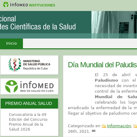
INSTITUCIONES
Inicio
Día Mundial del Paludis
El 25 de abril 
Paludismo
con el 
necesidad de inverti
control de la enferm
Mundial de Sa
celebrando los log
PREMIO ANUAL SALUD
erradicado la enfermedad de la m
llegar al objetivo de paludismo ce
Convocatoria a la 49
Edición del Concurso
Premio Anual de la
Categorizado en
Información
,
Salud 2026
26th, 2021
.