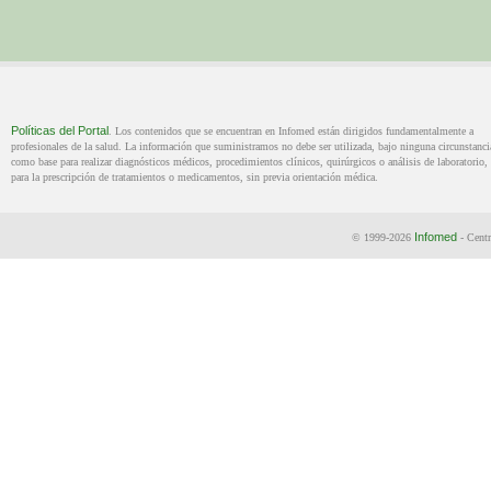
Políticas del Portal
. Los contenidos que se encuentran en Infomed están dirigidos fundamentalmente a
profesionales de la salud. La información que suministramos no debe ser utilizada, bajo ninguna circunstanci
como base para realizar diagnósticos médicos, procedimientos clínicos, quirúrgicos o análisis de laboratorio, 
para la prescripción de tratamientos o medicamentos, sin previa orientación médica.
Infomed
© 1999-2026
- Centr