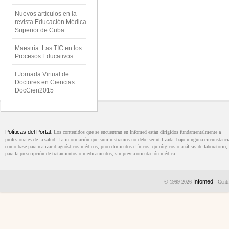
Nuevos artículos en la
revista Educación Médica
Superior de Cuba.
Maestría: Las TIC en los
Procesos Educativos
I Jornada Virtual de
Doctores en Ciencias.
DocCien2015
Políticas del Portal
. Los contenidos que se encuentran en Infomed están dirigidos fundamentalmente a
profesionales de la salud. La información que suministramos no debe ser utilizada, bajo ninguna circunstanci
como base para realizar diagnósticos médicos, procedimientos clínicos, quirúrgicos o análisis de laboratorio, 
para la prescripción de tratamientos o medicamentos, sin previa orientación médica.
Infomed
© 1999-2026
- Centr