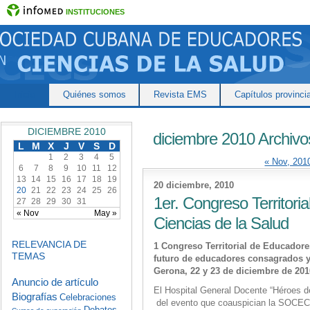
INSTITUCIONES
Inicio
Quiénes somos
Revista EMS
Capítulos provinci
DICIEMBRE 2010
diciembre 2010 Archivo
L
M
X
J
V
S
D
1
2
3
4
5
« Nov, 201
6
7
8
9
10
11
12
13
14
15
16
17
18
19
20 diciembre, 2010
20
21
22
23
24
25
26
1er. Congreso Territori
27
28
29
30
31
« Nov
May »
Ciencias de la Salud
RELEVANCIA DE
1 Congreso Territorial de Educadore
TEMAS
futuro de educadores consagrados y
Gerona, 22 y 23 de diciembre de 201
Anuncio de artículo
El Hospital General Docente “Héroes de
Biografías
Celebraciones
del evento que coauspician la SOCECS a
Debates