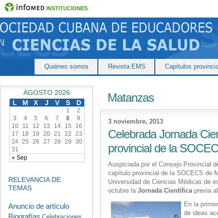
INSTITUCIONES
Inicio
Quiénes somos
Revista EMS
Capítulos provinci
AGOSTO 2026
Matanzas
L
M
X
J
V
S
D
1
2
3
4
5
6
7
8
9
3 noviembre, 2013
10
11
12
13
14
15
16
Celebrada Jornada Cient
17
18
19
20
21
22
23
24
25
26
27
28
29
30
provincial de la SOCE
31
« Sep
Auspiciada por el Consejo Provincial 
capítulo provincial de la SOCECS de M
RELEVANCIA DE
Universidad de Ciencias Médicas de es
TEMAS
octubre la
Jornada Científica
previa a
En la prime
Anuncio de artículo
de ideas ace
Biografías
Celebraciones