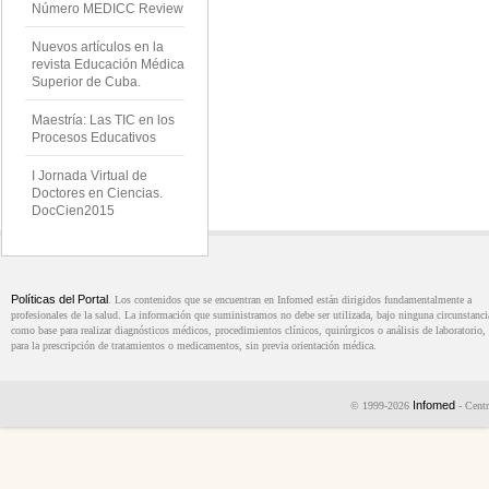
Número MEDICC Review
Nuevos artículos en la
revista Educación Médica
Superior de Cuba.
Maestría: Las TIC en los
Procesos Educativos
I Jornada Virtual de
Doctores en Ciencias.
DocCien2015
Políticas del Portal
. Los contenidos que se encuentran en Infomed están dirigidos fundamentalmente a
profesionales de la salud. La información que suministramos no debe ser utilizada, bajo ninguna circunstanci
como base para realizar diagnósticos médicos, procedimientos clínicos, quirúrgicos o análisis de laboratorio, 
para la prescripción de tratamientos o medicamentos, sin previa orientación médica.
Infomed
© 1999-2026
- Centr