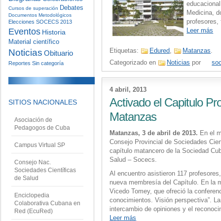
educacional
Debates
Cursos de superación
Medicina, d
Documentos Metodológicos
profesores,
Elecciones SOCECS 2013
Eventos
Leer más
Historia
Material científico
Etiquetas:
Edured
,
Matanzas
.
Noticias
Obituario
Categorizado en
Noticias
por
so
Reportes
Sin categoría
4 abril, 2013
Activado el Capitulo P
SITIOS NACIONALES
Matanzas
Asociación de
Pedagogos de Cuba
Matanzas, 3 de abril de 2013.
En el ma
Consejo Provincial de Sociedades Cient
Campus Virtual SP
capítulo matancero de la Sociedad Cu
Salud – Socecs.
Consejo Nac.
Sociedades Científicas
Al encuentro asistieron 117 profesores
de Salud
nueva membresía del Capítulo. En la m
Vicedo Tomey, que ofreció la conferenci
Enciclopedia
conocimientos. Visión perspectiva”. La
Colaborativa Cubana en
intercambio de opiniones y el reconocim
Red (EcuRed)
Leer más