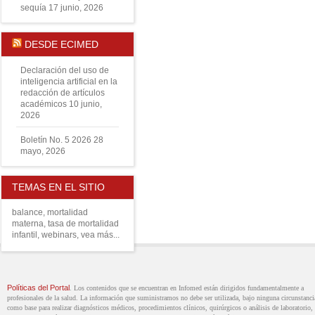
sequía
17 junio, 2026
DESDE ECIMED
Declaración del uso de
inteligencia artificial en la
redacción de artículos
académicos
10 junio,
2026
Boletín No. 5 2026
28
mayo, 2026
TEMAS EN EL SITIO
balance
,
mortalidad
materna
,
tasa de mortalidad
infantil
,
webinars
,
vea más...
Políticas del Portal
. Los contenidos que se encuentran en Infomed están dirigidos fundamentalmente a
profesionales de la salud. La información que suministramos no debe ser utilizada, bajo ninguna circunstanci
como base para realizar diagnósticos médicos, procedimientos clínicos, quirúrgicos o análisis de laboratorio, 