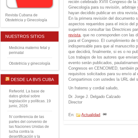
recién celebrado XVIII Congreso de la
Ginecología para su revisión, arbitraje
hayan decidido publicar en otra revista
Revista Cubana de
En la primera revisión del documento s
Obstetricia y Ginecología
aspectos requeridos para el inicio del p
sugerimos consultar las Directrices pa
revista
, que no corresponden con las d
NUESTROS SITIOS
para el Congreso. El cumplimiento de t
indispensable para que al manuscrito pr
Medicina materno fetal y
que decidirá, finalmente, si es o no pub
perinatal
Los trabajos de los autores que envia
evento serán publicados, paulatinament
Obstetricia y ginecología
Congresos en CENCOMED, también prev
requisitos solicitados para su envío al
Compartimos con ustedes la URL del si
DESDE LA BVS CUBA
Un fraterno y cordial saludo,
Refworld. La base de
datos global sobre
Dr. Jorge J. Delgado Calzado
legislación y políticas.
19
Director
junio, 2026
En:
Actualidad
.
IV conferencia de las
partes del convenio de
las Naciones Unidas de
lucha contra la
desertificación y la