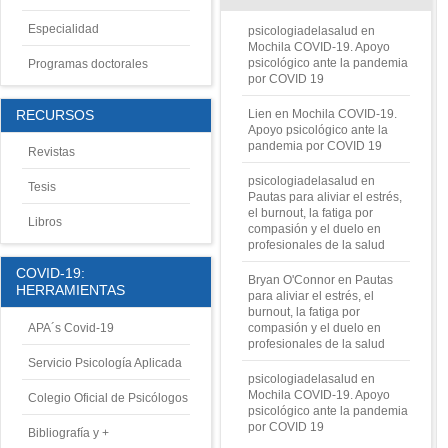
Especialidad
psicologiadelasalud
en
Mochila COVID-19. Apoyo
psicológico ante la pandemia
Programas doctorales
por COVID 19
Lien
en
Mochila COVID-19.
RECURSOS
Apoyo psicológico ante la
pandemia por COVID 19
Revistas
psicologiadelasalud
en
Tesis
Pautas para aliviar el estrés,
el burnout, la fatiga por
Libros
compasión y el duelo en
profesionales de la salud
COVID-19:
Bryan O'Connor
en
Pautas
HERRAMIENTAS
para aliviar el estrés, el
burnout, la fatiga por
APA´s Covid-19
compasión y el duelo en
profesionales de la salud
Servicio Psicología Aplicada
psicologiadelasalud
en
Mochila COVID-19. Apoyo
Colegio Oficial de Psicólogos
psicológico ante la pandemia
por COVID 19
Bibliografía y +