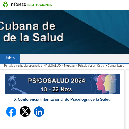
INSTITUCIONES
Inicio
Portales institucionales sitios
>
PsicSALUD
>
Noticias
>
Psicología en Cuba
>
Comunicado
conjunto de la Sociedad Cubana de Psicología de la Salud y del Grupo Nacional de
Psicología del Minsap
X Conferencia Internacional de Psicología de la Salud