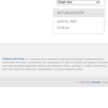
ACTUALIZACIÓN
Junio 01, 2020.
12:18 pm
Políticas del Portal
. Los contenidos que se encuentran en Infomed están dirigidos fundamentalmente a
profesionales de la salud. La información que suministramos no debe ser utilizada, bajo ninguna circunstanci
como base para realizar diagnósticos médicos, procedimientos clínicos, quirúrgicos o análisis de laboratorio, 
para la prescripción de tratamientos o medicamentos, sin previa orientación médica.
Infomed
© 1999-2026
- Centr