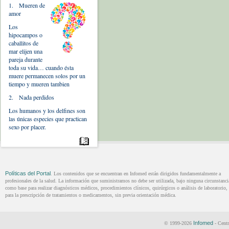
1. Mueren de
amor
Los
hipocampos o
caballitos de
mar elijen una
pareja durante
toda su vida… cuando ésta
muere permanecen solos por un
tiempo y mueren tambien
2. Nada perdidos
Los humanos y los delfines son
las únicas especies que practican
sexo por placer.
Políticas del Portal
. Los contenidos que se encuentran en Infomed están dirigidos fundamentalmente a
profesionales de la salud. La información que suministramos no debe ser utilizada, bajo ninguna circunstanci
como base para realizar diagnósticos médicos, procedimientos clínicos, quirúrgicos o análisis de laboratorio, 
para la prescripción de tratamientos o medicamentos, sin previa orientación médica.
Infomed
© 1999-2026
- Centr