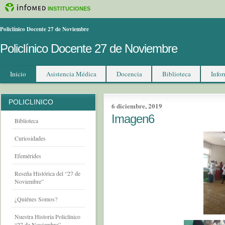
INSTITUCIONES
Policlínico Docente 27 de Noviembre
Policlínico Docente 27 de Noviembre
Inicio
Asistencia Médica
Docencia
Biblioteca
Infor
POLICLINICO
6 diciembre, 2019
Imagen6
Biblioteca
Curiosidades
Efemérides
Reseña Histórica del “27 de
Noviembre”
¿Quiénes Somos?
Nuestra Historia Policlínico
“27 de Noviembre”