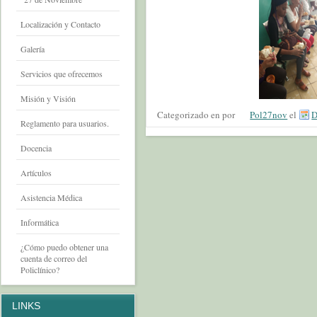
Localización y Contacto
Galería
Servicios que ofrecemos
Misión y Visión
Categorizado en por
Pol27nov
el
D
Reglamento para usuarios.
Docencia
Artículos
Asistencia Médica
Informática
¿Cómo puedo obtener una
cuenta de correo del
Policlínico?
LINKS