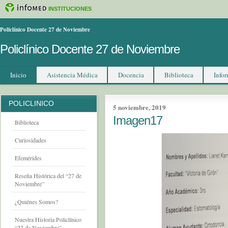
INSTITUCIONES
Policlínico Docente 27 de Noviembre
Policlínico Docente 27 de Noviembre
Inicio
Asistencia Médica
Docencia
Biblioteca
Infor
POLICLINICO
5 noviembre, 2019
Imagen17
Biblioteca
Curiosidades
Efemérides
Reseña Histórica del “27 de
Noviembre”
¿Quiénes Somos?
Nuestra Historia Policlínico
“27 de Noviembre”