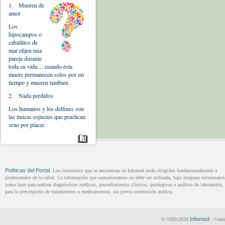
1. Mueren de
amor
Los
hipocampos o
caballitos de
mar elijen una
pareja durante
toda su vida… cuando ésta
muere permanecen solos por un
tiempo y mueren tambien
2. Nada perdidos
Los humanos y los delfines son
las únicas especies que practican
sexo por placer.
Políticas del Portal
. Los contenidos que se encuentran en Infomed están dirigidos fundamentalmente a
profesionales de la salud. La información que suministramos no debe ser utilizada, bajo ninguna circunstanci
como base para realizar diagnósticos médicos, procedimientos clínicos, quirúrgicos o análisis de laboratorio, 
para la prescripción de tratamientos o medicamentos, sin previa orientación médica.
Infomed
© 1999-2026
- Centr