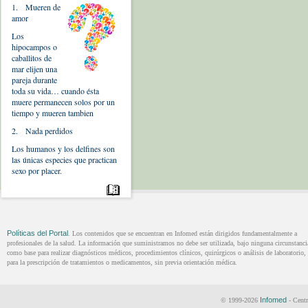
1. Mueren de
amor
Los
hipocampos o
caballitos de
mar elijen una
pareja durante
toda su vida… cuando ésta
muere permanecen solos por un
tiempo y mueren tambien
2. Nada perdidos
Los humanos y los delfines son
las únicas especies que practican
sexo por placer.
Políticas del Portal
. Los contenidos que se encuentran en Infomed están dirigidos fundamentalmente a
profesionales de la salud. La información que suministramos no debe ser utilizada, bajo ninguna circunstanci
como base para realizar diagnósticos médicos, procedimientos clínicos, quirúrgicos o análisis de laboratorio, 
para la prescripción de tratamientos o medicamentos, sin previa orientación médica.
Infomed
© 1999-2026
- Centr