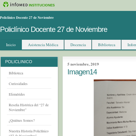
INSTITUCIONES
Policlínico Docente 27 de Noviembre
Policlínico Docente 27 de Noviembre
Inicio
Asistencia Médica
Docencia
Biblioteca
Infor
POLICLINICO
5 noviembre, 2019
Imagen14
Biblioteca
Curiosidades
Efemérides
Reseña Histórica del “27 de
Noviembre”
¿Quiénes Somos?
Nuestra Historia Policlínico
“27 de Noviembre”