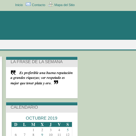
Inicio
Contacto
Mapa del Sitio
LA FRASE DE LA SEMANA
Es preferible una buena reputación
a grandes riquezas; ser respetado es
mejor que tener plata y oro.
CALENDARIO
OCTUBRE 2019
D
L
M
X
J
V
S
1
2
3
4
5
6
7
8
9
10
11
12