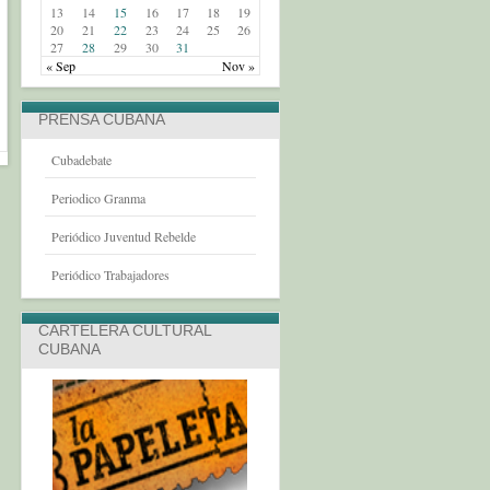
13
14
15
16
17
18
19
20
21
22
23
24
25
26
27
28
29
30
31
« Sep
Nov »
PRENSA CUBANA
Cubadebate
Periodico Granma
Periódico Juventud Rebelde
Periódico Trabajadores
CARTELERA CULTURAL
CUBANA