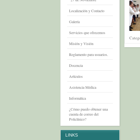
Localización y Contacto
Galería
Servicios que ofrecemos
Categ
Misión y Visión
Reglamento para usuarios.
Docencia
Artículos
Asistencia Médica
Informática
¿Cómo puedo obtener una
cuenta de correo del
Policlínico?
LINKS