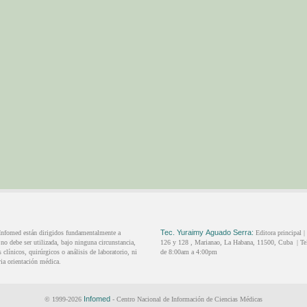
Tec.
Yuraimy
Aguado Serra:
 Infomed están dirigidos fundamentalmente a
Editora principal |
o debe ser utilizada, bajo ninguna circunstancia,
126 y 128 ,
Marianao,
La Habana,
11500,
Cuba
|
Te
clínicos, quirúrgicos o análisis de laboratorio, ni
de 8:00am a 4:00pm
ia orientación médica.
Infomed
© 1999-2026
- Centro Nacional de Información de Ciencias Médicas