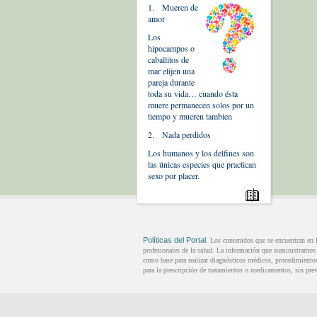
1. Mueren de
amor
Los
hipocampos o
caballitos de
mar elijen una
pareja durante
toda su vida… cuando ésta
muere permanecen solos por un
tiempo y mueren tambien
2. Nada perdidos
Los humanos y los delfines son
las únicas especies que practican
sexo por placer.
Políticas del Portal
. Los contenidos que se encuentran en
profesionales de la salud. La información que suministramos n
como base para realizar diagnósticos médicos, procedimientos 
para la prescripción de tratamientos o medicamentos, sin prev