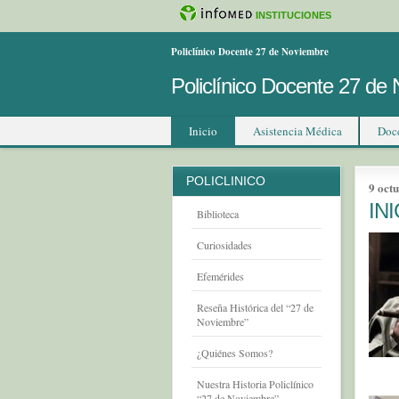
INSTITUCIONES
Policlínico Docente 27 de Noviembre
Policlínico Docente 27 de
Inicio
Asistencia Médica
Doc
POLICLINICO
9 oct
IN
Biblioteca
Curiosidades
Efemérides
Reseña Histórica del “27 de
Noviembre”
¿Quiénes Somos?
Nuestra Historia Policlínico
“27 de Noviembre”