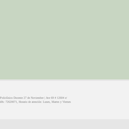
Policlínico Docente 27 de Noviembre |
Ave 69 # 12604 e/
léfs:
72620071
, Horario de atención:
Lunes, Martes y Viernes