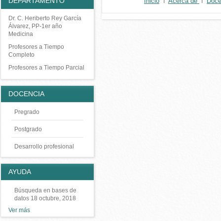
DEPARTAMENTO
Inicio
ǀ
Acerca de
ǀ
Doc
Dr. C. Heriberto Rey García
Álvarez, PP-1er año
Medicina
Profesores a Tiempo
Completo
Profesores a Tiempo Parcial
DOCENCIA
Pregrado
Postgrado
Desarrollo profesional
AYUDA
Búsqueda en bases de
datos
18 octubre, 2018
Ver más