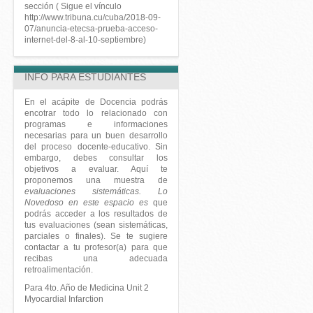
sección ( Sigue el vínculo
http://www.tribuna.cu/cuba/2018-09-
07/anuncia-etecsa-prueba-acceso-
internet-del-8-al-10-septiembre
)
INFO PARA ESTUDIANTES
En el acápite de Docencia podrás
encotrar todo lo relacionado con
programas e informaciones
necesarias para un buen desarrollo
del proceso docente-educativo. Sin
embargo, debes consultar los
objetivos a evaluar. Aquí te
proponemos una muestra de
evaluaciones sistemáticas
. Lo
Novedoso en este espacio es
que
podrás acceder a los
resultados de
tus evaluaciones
(sean sistemáticas,
parciales o finales). Se te sugiere
contactar a tu profesor(a) para que
recibas una adecuada
retroalimentación.
Para 4to. Año de Medicina
Unit 2
Myocardial Infarction