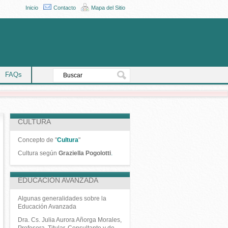
Inicio
Contacto
Mapa del Sitio
FAQs
CULTURA
Concepto de "
Cultura
"
Cultura según
Graziella Pogolotti
.
EDUCACIÓN AVANZADA
Algunas generalidades sobre la
Educación Avanzada
Dra. Cs. Julia Aurora Añorga Morales,