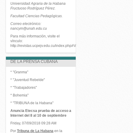
Universidad Agraria de la Habana
Fructuoso Rodríguez Pérez.
Facultad Ciencias Pedagógicas.
Correo electrónico:
nancym@unah.edu.cu
Para más información, visite el
vínculo:
http://revistas.ucpejv.edu.cu/index.php/rVar/article/view/229
DE LA PRENSA CUBANA
* "
Granma
"
* "
Juventud Rebelde
"
* "
Trabajadores
"
*
Bohemia
"
* "
TRIBUNA de la Habana
"
Anuncia Etecsa prueba de acceso a
Internet del 8 al 10 de septiembre
Friday, 07/09/2018 09:28 AM
Por
Tribuna de La Habana
en la