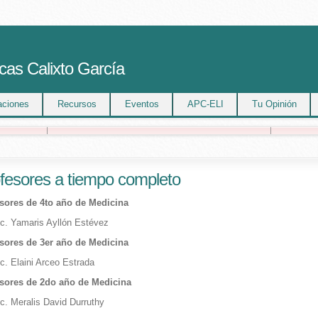
cas Calixto García
aciones
Recursos
Eventos
APC-ELI
Tu Opinión
fesores a tiempo completo
sores de 4to año de Medicina
c. Yamaris Ayllón Estévez
sores de 3er año de Medicina
c. Elaini Arceo Estrada
sores de 2do año de Medicina
c. Meralis David Durruthy