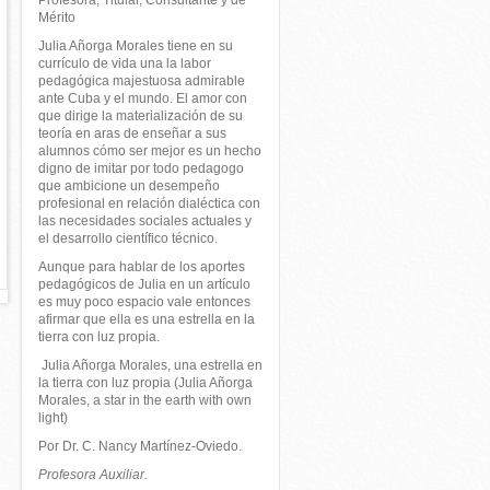
Profesora, Titular, Consultante y de
Mérito
Julia Añorga Morales tiene en su
currículo de vida una la labor
pedagógica majestuosa admirable
ante Cuba y el mundo. El amor con
que dirige la materialización de su
teoría en aras de enseñar a sus
alumnos cómo ser mejor es un hecho
digno de imitar por todo pedagogo
que ambicione un desempeño
profesional en relación dialéctica con
las necesidades sociales actuales y
el desarrollo científico técnico.
Aunque para hablar de los aportes
pedagógicos de Julia en un artículo
es muy poco espacio vale entonces
afirmar que ella es una estrella en la
tierra con luz propia.
Julia Añorga Morales, una estrella en
la tierra con luz propia (Julia Añorga
Morales, a star in the earth with own
light)
Por Dr. C. Nancy Martínez-Oviedo.
Profesora Auxiliar.