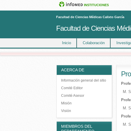
INSTITUCIONES
Facultad de Ciencias Médicas Calixto García
Facultad de Ciencias Médi
Inicio
Colaboración
Investig
ACERCA DE
Pro
Información general del sitio
Profe
Comité Editor
M. S
Comité Asesor
Profe
Misión
M. S
Visión
Profe
M. S
MIEMBROS DEL