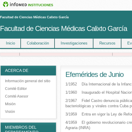
INSTITUCIONES
Facultad de Ciencias Médicas Calixto García
Facultad de Ciencias Médicas Calixto García
Inicio
Colaboración
Investigaciones
Recursos
Ev
ACERCA DE
Efemérides de Junio
Información general del sitio
1/1952 Día Internacional de la Infanc
Comité Editor
1/1960 Inaugurado el Hospital Naciona
Comité Asesor
2/1967 Fidel Castro denuncia pública
Misión
bacteriológicas y virales contra Cuba p
Visión
3/1959 Entra en vigor la Ley de Refo
4/1959 El gobierno revolucionario crea
MIEMBROS DEL
Agraria (INRA)