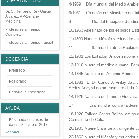
DEPARTAMENTO
4/1959 Día mundial del Medio Ambie
Dr. C. Heriberto Rey García
6/1961 Creación del Ministerio del Int
Álvarez, PP-1er año
Medicina
8 Día del trabajador Jurídic
Profesores a Tiempo
10/1953 Asesinato de los esposos Est
Completo
11/1800 Nace el filósofo y educador c
Profesores a Tiempo Parcial
11 Día mundial de la Població
12/1901 Los Estados Unidos impone a
DOCENCIA
13/1910 Muere el médico cubano, Fer
Pregrado
14/1845 Natalicio de Antonio Maceo
Postgrado
14/1881 El Dr. Carlos J. Finlay da a 
Aedes Aegypti como trasmisor de la fie
Desarrollo profesional
14/1928 Natalicio de Ernesto Guevara
17 Día mundial contra la desertifi
AYUDA
18/1926 Fallece Carlos Baliño, amigo d
Comunista de Cuba
Búsqueda en bases de
datos
18 octubre, 2018
20/1933 Muere Clara Setki, dirigente c
Ver más
22/1862 Muere el filósofo y educador 