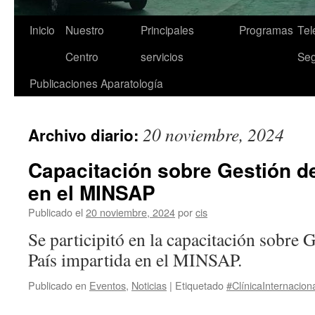
Inicio
Nuestro
Principales
Programas
Tel
Saltar
Centro
servicios
Seg
al
Publicaciones
Aparatología
contenido
20 noviembre, 2024
Archivo diario:
Capacitación sobre Gestión de
en el MINSAP
Publicado el
20 noviembre, 2024
por
cis
Se participitó en la capacitación sobre 
País impartida en el MINSAP.
Publicado en
Eventos
,
Noticias
|
Etiquetado
#ClínicaInternacion