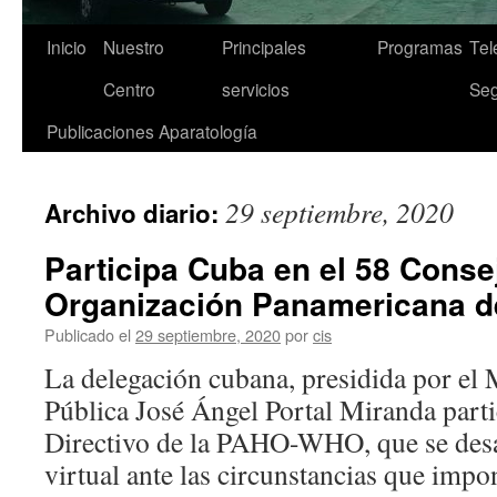
Inicio
Nuestro
Principales
Programas
Tel
Saltar
Centro
servicios
Seg
al
Publicaciones
Aparatología
contenido
29 septiembre, 2020
Archivo diario:
Participa Cuba en el 58 Consej
Organización Panamericana de
Publicado el
29 septiembre, 2020
por
cis
La delegación cubana, presidida por el 
Pública José Ángel Portal Miranda parti
Directivo de la PAHO-WHO, que se desa
virtual ante las circunstancias que impo