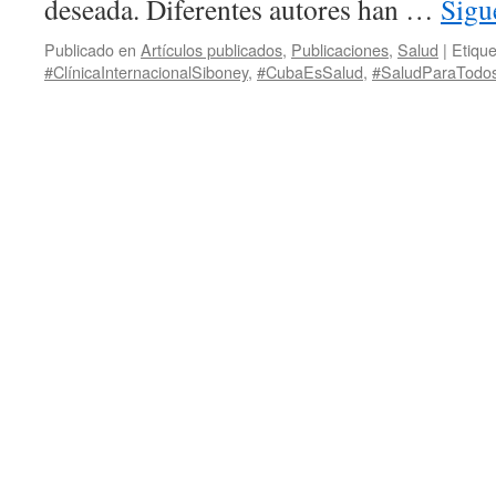
deseada. Diferentes autores han …
Sigu
Publicado en
Artículos publicados
,
Publicaciones
,
Salud
|
Etiqu
#ClínicaInternacionalSiboney
,
#CubaEsSalud
,
#SaludParaTodo