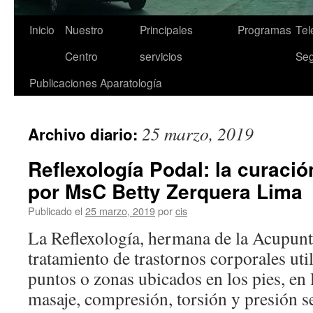
Inicio
Nuestro
Principales
Programas
Tel
Saltar
Centro
servicios
Seg
al
Publicaciones
Aparatología
contenido
25 marzo, 2019
Archivo diario:
Reflexología Podal: la curació
por MsC Betty Zerquera Lima
Publicado el
25 marzo, 2019
por
cis
La Reflexología, hermana de la Acupuntu
tratamiento de trastornos corporales ut
puntos o zonas ubicados en los pies, en 
masaje, compresión, torsión y presión se