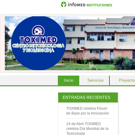
INSTITUCIONES
Inicio
|
Servicios
|
Proyecto
ENTRADAS RECIENTES
TOXIMED celebra Fórum
de Base por la Innovación
24 de Abril TOXIMED
celebra Día Mundial de la
Toxicología