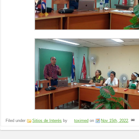
Filed under
Sitios de Interés
by
toximed
on
Nov 15th, 2022
.