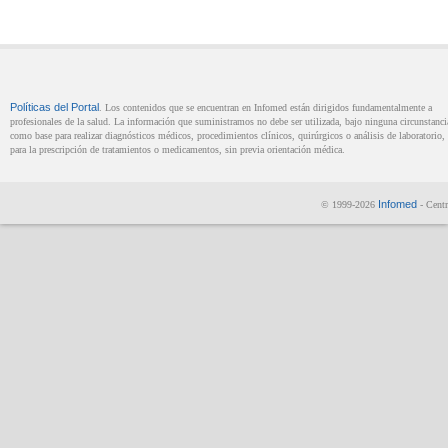
Políticas del Portal
. Los contenidos que se encuentran en Infomed están dirigidos fundamentalmente a
profesionales de la salud. La información que suministramos no debe ser utilizada, bajo ninguna circunstanci
como base para realizar diagnósticos médicos, procedimientos clínicos, quirúrgicos o análisis de laboratorio, 
para la prescripción de tratamientos o medicamentos, sin previa orientación médica.
Infomed
© 1999-2026
- Centr