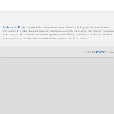
Políticas del Portal
. Los contenidos que se encuentran en Infomed están dirigidos fundamentalmente a
profesionales de la salud. La información que suministramos no debe ser utilizada, bajo ninguna circunstanci
como base para realizar diagnósticos médicos, procedimientos clínicos, quirúrgicos o análisis de laboratorio, 
para la prescripción de tratamientos o medicamentos, sin previa orientación médica.
Infomed
© 1999-2026
- Centr