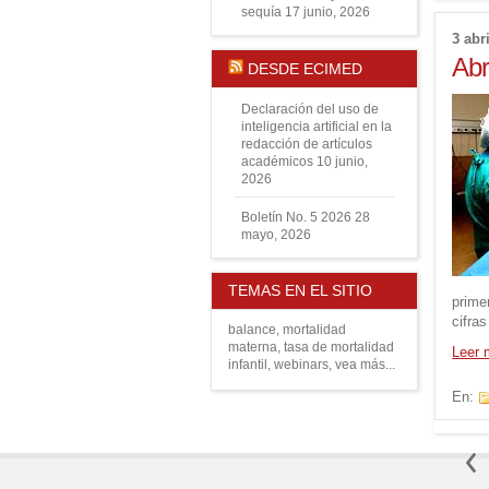
sequía
17 junio, 2026
3 abr
Abr
DESDE ECIMED
Declaración del uso de
inteligencia artificial en la
redacción de artículos
académicos
10 junio,
2026
Boletín No. 5 2026
28
mayo, 2026
TEMAS EN EL SITIO
prime
cifra
balance
,
mortalidad
materna
,
tasa de mortalidad
Leer
infantil
,
webinars
,
vea más...
En: