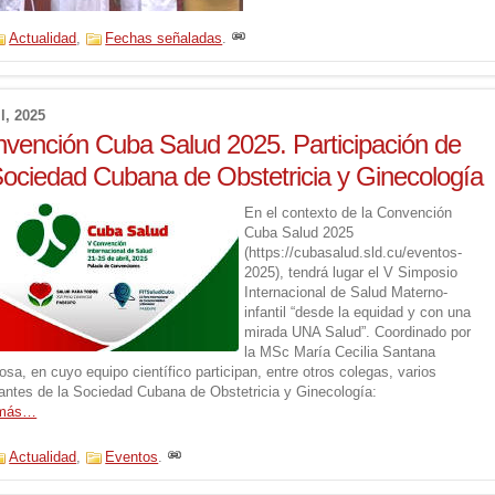
Actualidad
,
Fechas señaladas
.
il, 2025
vención Cuba Salud 2025. Participación de
Sociedad Cubana de Obstetricia y Ginecología
En el contexto de la Convención
Cuba Salud 2025
(https://cubasalud.sld.cu/eventos-
2025), tendrá lugar el V Simposio
Internacional de Salud Materno-
infantil “desde la equidad y con una
mirada UNA Salud”. Coordinado por
la MSc María Cecilia Santana
osa, en cuyo equipo científico participan, entre otros colegas, varios
rantes de la Sociedad Cubana de Obstetricia y Ginecología:
 más…
Actualidad
,
Eventos
.