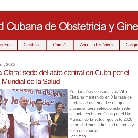
bierno
Capítulos
Comités
Apuntes históricos
Congr
ril, 2025
la Clara: sede del acto central en Cuba por el
 Mundial de la Salud
Por dos años consecutivos Villa
Clara ha mantenido en 0 la tasa de
mortalidad materna. De ahí que la
provincia fuera seleccionada sede
del acto central en Cuba por el Día
Mundial de la Salud, que este 2025
se ha dedicado a la salud materna y
del recién nacido.
Leer más…