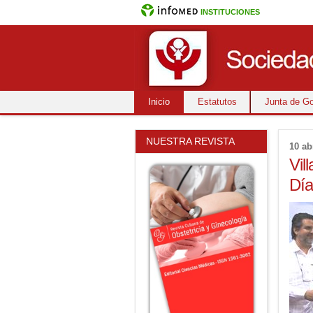
INSTITUCIONES
Inicio
Estatutos
Junta de Go
NUESTRA REVISTA
10 ab
Vil
Día