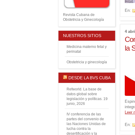
En:
Revista Cubana de
Obstetricia y Ginecología
4 abr
NUESTROS SITIOS
Con
la 
Medicina materno fetal y
perinatal
Obstetricia y ginecología
DESDE LA BVS CUBA
Refworld. La base de
datos global sobre
legislación y políticas.
19
Espin
junio, 2026
integ
Leer
IV conferencia de las
partes del convenio de
las Naciones Unidas de
En:
lucha contra la
desertificación y la