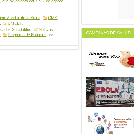
 que se celebra del 1 al 7 de agosto
.
ión Mundial de la Salud
,
OMS
,
,
UNICEF
.
idades Saludables
,
Noticias
,
CAMPAÑAS DE SALUD
,
Programa de Nutrición
por