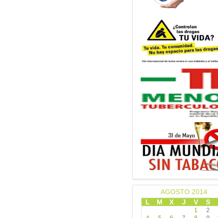
AGOSTO 2014
L
M
X
J
V
S
1
2