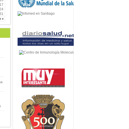
10
17
24
31
p »
na
s