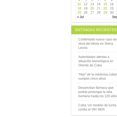
4
5
6
7
8
9
11
12
13
14
15
16
18
19
20
21
22
23
25
26
27
28
29
30
« Jul
Se
ENTRADAS RECIENTES
Confirmado nuevo caso de
virus del ébola en Sierra
Leona
Autoridades atentas a
situación sismológica en
Oriente de Cuba
“Hijo” de la medicina cuba
cumplió cinco años
Desarrollan fármaco que
podría prolongar la vida
humana hasta los 120 año
Cuba: Un modelo de lucha
contra el VIH SIDA