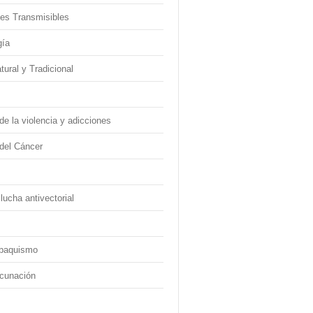
es Transmisibles
gía
ural y Tradicional
e la violencia y adicciones
del Cáncer
lucha antivectorial
abaquismo
cunación