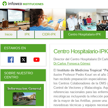
INSTITUCIONES
Inicio
|
IPK
|
CIDR-IPK
|
Centro Hospitalario-IPK
|
ESTAMOS EN
Centro Hospitalario-IP
Director del Centro Hospitalario:Dr.
Dr.Carlos Fonseca Gómez
El
Instituto de Medicina Tropical “P
SOBRE NUESTRO
ilustre Profesor Pedro Kourí en el año 
CENTRO
han recibido preparación especialista
los Centros Colaboradores de la OMS 
Control de Vectores y Malacología. Aq
referencias nacionales para las enferm
micológicas incluyendo la infección por
de la mayor de las Antillas, posee un
novedosas técnicas y equipos necesari