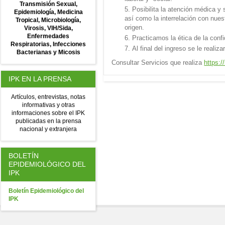
Transmisión Sexual,
Posibilita la atención médica y
Epidemiología,
Medicina
así como la interrelación con nues
Tropical,
Microbiología,
origen.
Virosis,
VIH/Sida,
Enfermedades
Practicamos la ética de la confi
Respiratorias,
Infecciones
Al final del ingreso se le reali
Bacterianas y Micosis
Consultar Servicios que realiza
https:/
IPK EN LA PRENSA
Artículos, entrevistas, notas
informativas y otras
informaciones sobre el IPK
publicadas en la prensa
nacional y extranjera
BOLETÍN
EPIDEMIOLÓGICO DEL
IPK
Boletín Epidemiológico del
IPK