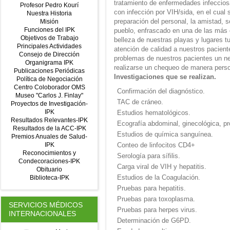
tratamiento de enfermedades infeccios
Profesor Pedro Kourí
con infección por VIH/sida, en el cual
Nuestra Historia
preparación del personal, la amistad, 
Misión
Funciones del IPK
pueblo, enfrascado en una de las más co
Objetivos de Trabajo
belleza de nuestras playas y lugares tu
Principales Actividades
atención de calidad a nuestros pacien
Consejo de Dirección
problemas de nuestros pacientes un ne
Organigrama IPK
realizarse un chequeo de manera perso
Publicaciones Periódicas
Investigaciones que se realizan.
Política de Negociación
Centro Coloborador OMS
Confirmación del diagnóstico.
Museo "Carlos J. Finlay"
TAC de cráneo.
Proyectos de Investigación-
IPK
Estudios hematológicos.
Resultados Relevantes-IPK
Ecografía abdominal, ginecológica, pr
Resultados de la ACC-IPK
Estudios de química sanguínea.
Premios Anuales de Salud-
IPK
Conteo de linfocitos CD4+
Reconocimientos y
Serología para sífilis.
Condecoraciones-IPK
Carga viral de VIH y hepatitis.
Obituario
Estudios de la Coagulación.
Biblioteca-IPK
Pruebas para hepatitis.
Pruebas para toxoplasma.
SERVICIOS MÉDICOS
Pruebas para herpes virus.
INTERNACIONALES
Determinación de G6PD.