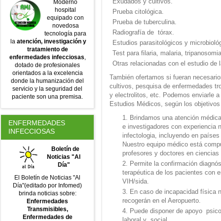
Exudados y cultivos.
Moderno
hospital
Prueba citológica.
equipado con
Prueba de tuberculina.
novedosa
Radiografía de tórax.
tecnología para
la
atención, investigación y
Estudios parasitológicos y microbioló
tratamiento de
Test para filaria, malaria, tripanosom
enfermedades infecciosas
,
Otras relacionadas con el estudio de
dotado de profesionales
orientados a la excelencia
También ofertamos si fueran necesario
donde la humanización del
cultivos, pesquisa de enfermedades tr
servicio y la seguridad del
y electrolitos, etc. Podemos enviarle 
paciente son una premisa.
Estudios Médicos, según los objetivo
Brindamos una atención médica
ENFERMEDADES
e investigadores con experiencia n
INFECCIOSAS
infectologia, incluyendo en paíse
Nuestro equipo médico está compu
Boletín de
profesores y doctores en ciencias
Noticias "Al
Permite la confirmación diagnóst
Día"
terapéutica de los pacientes con 
El Boletín de Noticias "Al
VIH/sida.
Día"(editado por Infomed)
En caso de incapacidad física 
brinda noticias sobre:
recogerán en el Aeropuerto.
Enfermedades
Transmisibles,
Puede disponer de apoyo psicoló
Enfermedades de
laboral y social.