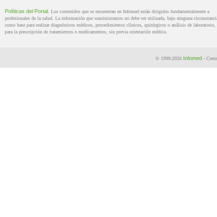
Políticas del Portal
. Los contenidos que se encuentran en Infomed están dirigidos fundamentalmente a
profesionales de la salud. La información que suministramos no debe ser utilizada, bajo ninguna circunstanci
como base para realizar diagnósticos médicos, procedimientos clínicos, quirúrgicos o análisis de laboratorio, 
para la prescripción de tratamientos o medicamentos, sin previa orientación médica.
Infomed
© 1999-2026
- Centr