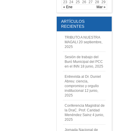
23
24
25
26
27
28
29
« Ene
Mar »
ARTÍCULOS
RECIENTES
TRIBUTO A NUESTRA
MAGALI
20 septiembre,
2025
Sesión de trabajo del
Buró Municipal del PCC
en el INN
18 junio, 2025
Entrevista al Dr. Duniel
Abreu: ciencia,
compromiso y orgullo
institucional
12 junio,
2025
Conferencia Magistral de
la DraC. Prof. Caridad
Menéndez Sainz
4 junio,
2025
Jornada Nacional de