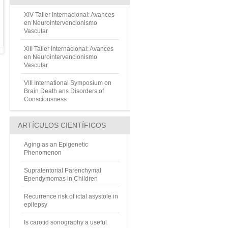
XIV Taller Internacional: Avances
en Neurointervencionismo
Vascular
XIII Taller Internacional: Avances
en Neurointervencionismo
Vascular
VIII International Symposium on
Brain Death ans Disorders of
Consciousness
ARTÍCULOS CIENTÍFICOS
Aging as an Epigenetic
Phenomenon
Supratentorial Parenchymal
Ependymomas in Children
Recurrence risk of ictal asystole in
epilepsy
Is carotid sonography a useful