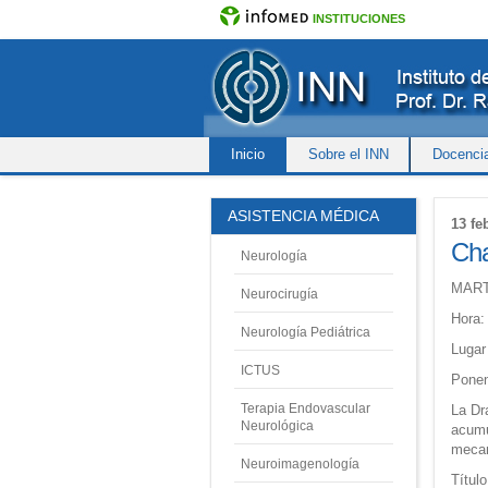
INSTITUCIONES
Inicio
Sobre el INN
Docenci
ASISTENCIA MÉDICA
13 fe
Cha
Neurología
MART
Neurocirugía
Hora:
Neurología Pediátrica
Lugar
ICTUS
Ponen
Terapia Endovascular
La Dr
Neurológica
acumu
mecan
Neuroimagenología
Títul