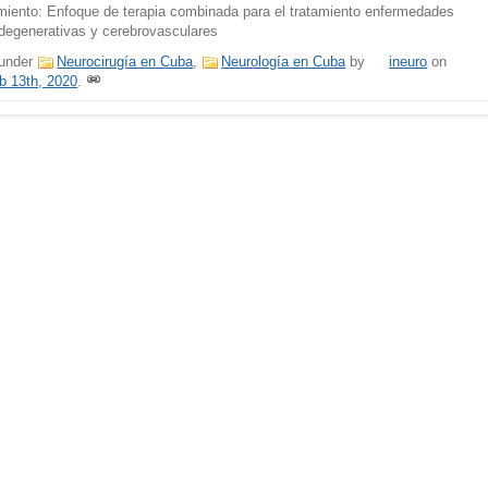
miento: Enfoque de terapia combinada para el tratamiento enfermedades
degenerativas y cerebrovasculares
 under
Neurocirugía en Cuba
,
Neurología en Cuba
by
ineuro
on
b 13th, 2020
.