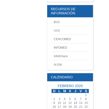
RECURSOS DE
INFORMACIÓN
BVS
UVS
CENCOMED
INFOMED
InfoEnlace
Al DIA
CALENDARIO
FEBRERO 2020
D
L
M
X
J
V
S
1
2
3
4
5
6
7
8
9
10
11
12
13
14
15
16
17
18
19
20
21
22