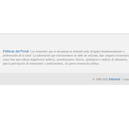
Políticas del Portal
. Los contenidos que se encuentran en Infomed están dirigidos fundamentalmente a
profesionales de la salud. La información que suministramos no debe ser utilizada, bajo ninguna circunstanci
como base para realizar diagnósticos médicos, procedimientos clínicos, quirúrgicos o análisis de laboratorio, 
para la prescripción de tratamientos o medicamentos, sin previa orientación médica.
Infomed
© 1999-2026
- Centr