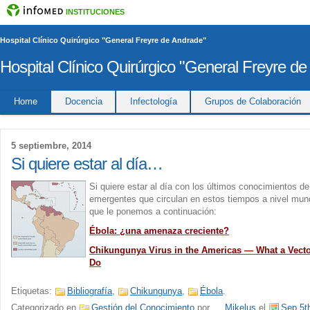
INSTITUCIONES
Hospital Clínico Quirúrgico "General Freyre de Andrade"
Hospital Clínico Quirúrgico "General Freyre d
Home
Docencia
Infectología
Grupos de Colaboración
5 septiembre, 2014
Si quiere estar al día…
Si quiere estar al día con los últimos conocimientos 
emergentes que circulan en estos tiempos a nivel mund
que le ponemos a continuación:
Ébola: ¿una amenaza creciente?
Chikungunya Virus in the Americas — What a Vect
Do
Etiquetas:
Bibliografía
,
Chikungunya
,
Ébola
.
Categorizado en
Gestión del Conocimiento
por
Mikelus
el
Sep 5t