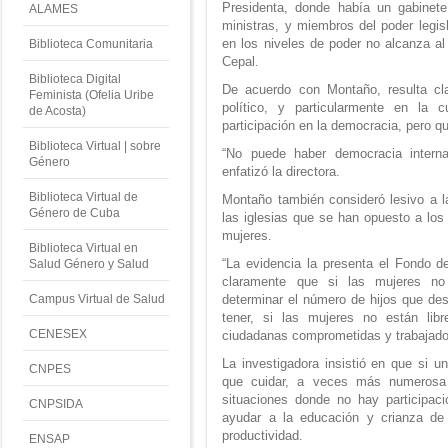
Presidenta, donde había un gabinete
ALAMES
ministras, y miembros del poder legisl
en los niveles de poder no alcanza al 
Biblioteca Comunitaria
Cepal.
Biblioteca Digital
De acuerdo con Montaño, resulta cl
Feminista (Ofelia Uribe
político, y particularmente en la 
de Acosta)
participación en la democracia, pero q
Biblioteca Virtual | sobre
“No puede haber democracia intern
Género
enfatizó la directora.
Biblioteca Virtual de
Montaño también consideró lesivo a l
Género de Cuba
las iglesias que se han opuesto a los
mujeres.
Biblioteca Virtual en
“La evidencia la presenta el Fondo 
Salud Género y Salud
claramente que si las mujeres no 
determinar el número de hijos que de
Campus Virtual de Salud
tener, si las mujeres no están libr
CENESEX
ciudadanas comprometidas y trabajadora
La investigadora insistió en que si u
CNPES
que cuidar, a veces más numerosa
situaciones donde no hay participaci
CNPSIDA
ayudar a la educación y crianza de 
productividad.
ENSAP