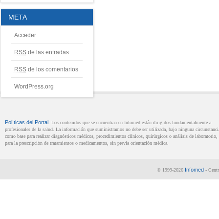
META
Acceder
RSS
de las entradas
RSS
de los comentarios
WordPress.org
Políticas del Portal
. Los contenidos que se encuentran en Infomed están dirigidos fundamentalmente a
profesionales de la salud. La información que suministramos no debe ser utilizada, bajo ninguna circunstanci
como base para realizar diagnósticos médicos, procedimientos clínicos, quirúrgicos o análisis de laboratorio, 
para la prescripción de tratamientos o medicamentos, sin previa orientación médica.
Infomed
© 1999-2026
- Centr