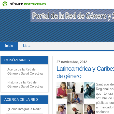
INSTITUCIONES
Inicio
Lista
CONÓZCANOS
27 noviembre, 2012
Latinoamérica y Caribe: 
Acerca de la Red de
Género y Salud Colectiva
de género
Historia de la Red de
Santiago de
Género y Salud Colectiva
Regional sob
que tendrá
octubre de 
ACERCA DE LA RED
públicas qu
al mercado 
¿Cómo integrar la Red?
naciones.