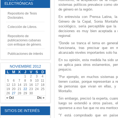
ELECTRÓNICAS
sistemas políticos prevalece como otr
de género en la región.
Repositorio de Tesis
En entrevista con Prensa Latina, la
Doctorales.
Género de la Cepal, Sonia Montaño
sociológico, sería perceptible que l
Colección de Libros.
decisiones es muy bien aceptada a ni
regional.
Repositorio de
publicaciones cubanas
“Donde se tranca el tema en general 
con enfoque de género.
funcionaria, tras precisar que e
alcanzado niveles importantes solo ha
Publicaciones de interés
En su opinión, esta medida ha sido un
se aplica para otros estamentos, pe
NOVIEMBRE 2012
prejuicio.
L
M
X
J
V
S
D
1
2
3
4
“Por ejemplo, en muchos sistemas po
5
6
7
8
9
10
11
tienen cuotas, porque representan a r
12
13
14
15
16
17
18
de personas que vivan en ellas, y
19
20
21
22
23
24
25
Montaño.
26
27
28
29
30
« Oct
Dic »
Sin embargo, precisó la experta, cuan
luego se extendió a otros países, el
oponerse a eso fue que no era meritocr
SITIOS DE INTERÉS
“Y está comprobado que en paíse