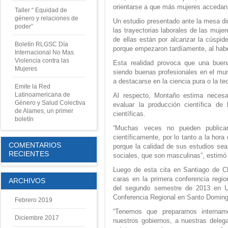
orientarse a que más mujeres accedan a
Taller “ Equidad de
género y relaciones de
Un estudio presentado ante la mesa di
poder”
las trayectorias laborales de las muj
de ellas están por alcanzar la cúspi
Boletín RLGSC Día
porque empezaron tardíamente, al habe
Internacional No Mas
Violencia contra las
Esta realidad provoca que una buen
Mujeres
siendo buenas profesionales en el mund
a destacarse en la ciencia pura o la te
Emite la Red
Latinoamericana de
Al respecto, Montaño estima necesar
Género y Salud Colectiva
evaluar la producción científica de
de Alames, un primer
científicas.
boletín
“Muchas veces no pueden publicar
científicamente, por lo tanto a la hor
COMENTARIOS
porque la calidad de sus estudios sea 
RECIENTES
sociales, que son masculinas”, estimó 
Luego de esta cita en Santiago de Chi
caras en la primera conferencia region
ARCHIVOS
del segundo semestre de 2013 en Ur
Conferencia Regional en Santo Doming
Febrero 2019
“Tenemos que prepararnos internam
Diciembre 2017
nuestros gobiernos, a nuestras deleg