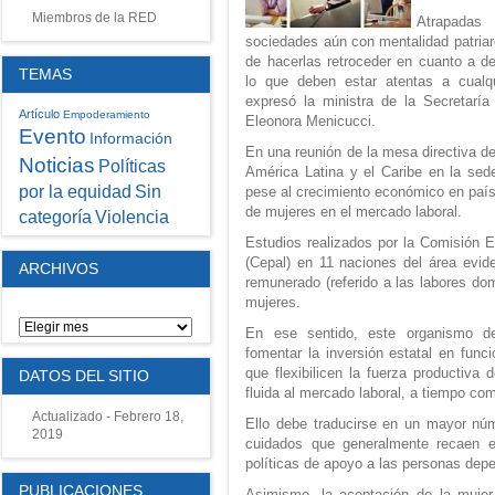
Miembros de la RED
Atrapadas
sociedades aún con mentalidad patriarc
de hacerlas retroceder en cuanto a d
TEMAS
lo que deben estar atentas a cualq
expresó la ministra de la Secretaría
Artículo
Empoderamiento
Eleonora Menicucci.
Evento
Información
En una reunión de la mesa directiva de
Noticias
Políticas
América Latina y el Caribe en la sed
por la equidad
Sin
pese al crecimiento económico en paíse
de mujeres en el mercado laboral.
Violencia
categoría
Estudios realizados por la Comisión 
(Cepal) en 11 naciones del área evide
ARCHIVOS
remunerado (referido a las labores do
mujeres.
En ese sentido, este organismo d
fomentar la inversión estatal en funci
que flexibilicen la fuerza productiva
DATOS DEL SITIO
fluida al mercado laboral, a tiempo com
Actualizado - Febrero 18,
Ello debe traducirse en un mayor núm
2019
cuidados que generalmente recaen 
políticas de apoyo a las personas dep
PUBLICACIONES
Asimismo, la aceptación de la mujer