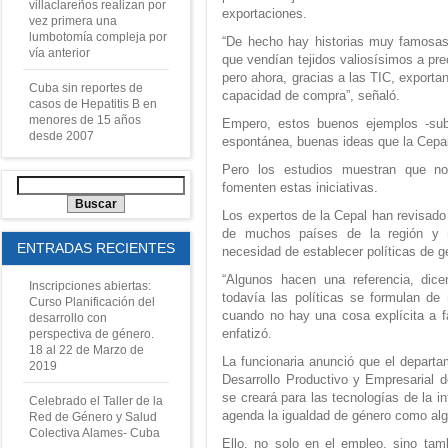
villaclareños realizan por
exportaciones.
vez primera una
lumbotomía compleja por
“De hecho hay historias muy famosa
vía anterior
que vendían tejidos valiosísimos a pre
pero ahora, gracias a las TIC, export
Cuba sin reportes de
capacidad de compra”, señaló.
casos de Hepatitis B en
menores de 15 años
Empero, estos buenos ejemplos -su
desde 2007
espontánea, buenas ideas que la Cepal t
Pero los estudios muestran que no
fomenten estas iniciativas.
Los expertos de la Cepal han revisado
de muchos países de la región y n
ENTRADAS RECIENTES
necesidad de establecer políticas de g
“Algunos hacen una referencia, dic
Inscripciones abiertas:
todavía las políticas se formulan d
Curso Planificación del
cuando no hay una cosa explícita a fa
desarrollo con
enfatizó.
perspectiva de género.
18 al 22 de Marzo de
La funcionaria anunció que el departam
2019
Desarrollo Productivo y Empresarial 
se creará para las tecnologías de la i
Celebrado el Taller de la
agenda la igualdad de género como alg
Red de Género y Salud
Colectiva Alames- Cuba
Ello, no solo en el empleo, sino tam