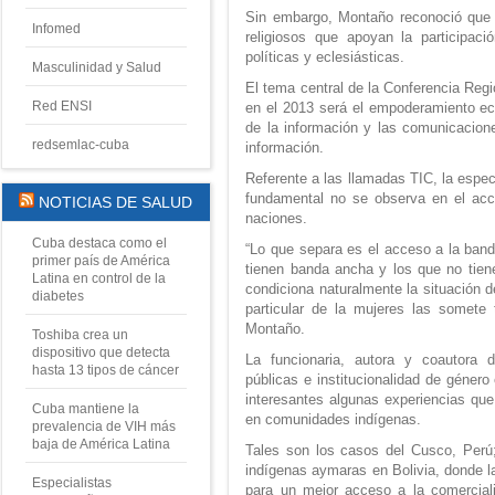
Sin embargo, Montaño reconoció que 
Infomed
religiosos que apoyan la participaci
políticas y eclesiásticas.
Masculinidad y Salud
El tema central de la Conferencia Reg
Red ENSI
en el 2013 será el empoderamiento ec
de la información y las comunicacion
redsemlac-cuba
información.
Referente a las llamadas TIC, la espec
fundamental no se observa en el acc
NOTICIAS DE SALUD
naciones.
Cuba destaca como el
“Lo que separa es el acceso a la band
primer país de América
tienen banda ancha y los que no tien
Latina en control de la
condiciona naturalmente la situación 
diabetes
particular de la mujeres las somete
Montaño.
Toshiba crea un
dispositivo que detecta
La funcionaria, autora y coautora d
hasta 13 tipos de cáncer
públicas e institucionalidad de género
interesantes algunas experiencias que
Cuba mantiene la
en comunidades indígenas.
prevalencia de VIH más
baja de América Latina
Tales son los casos del Cusco, Perú
indígenas aymaras en Bolivia, donde l
Especialistas
para un mejor acceso a la comerciali