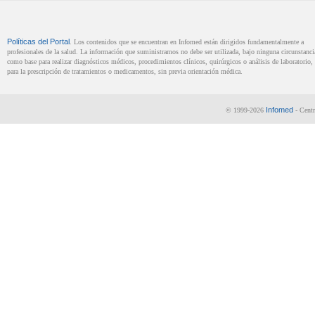
Políticas del Portal
. Los contenidos que se encuentran en Infomed están dirigidos fundamentalmente a
profesionales de la salud. La información que suministramos no debe ser utilizada, bajo ninguna circunstanci
como base para realizar diagnósticos médicos, procedimientos clínicos, quirúrgicos o análisis de laboratorio, 
para la prescripción de tratamientos o medicamentos, sin previa orientación médica.
Infomed
© 1999-2026
- Centr