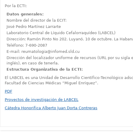
Por la ECTI:
Datos generales:
Nombre del director de la ECIT:
José Pedro Martínez Larrarte
Laboratorio Central de Líquido Cefalorraquídeo (LABCEL)
Dirección: Ramón Pinto No 202. Luyanó. 10 de octubre. La Haban
Teléfono: 7-690-2087
E-mail: reumatologia@infomed.sld.cu
Dirección del localizador uniforme de recursos (URL por su sigla 
inglés), en caso de tenerla.
Estructura Organizativa de la ECTI:
El LABCEL es una Unidad de Desarrollo Científico-Tecnológico adscr
Facultad de Ciencias Médicas “Miguel Enríquez”.
PDF
Proyectos de investigación de LABCEL
Cátedra Honorifica Alberto Juan Dorta Contreras