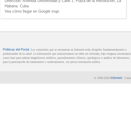
Dirección: Avenida Universidad y Calle J, Plaza de la Revolución, La
Habana. Cuba
Vea cómo llegar en
Google map
.
Políticas del Portal
. Los contenidos que se encuentran en Infomed están dirigidos fundamentalmente a
profesionales de la salud. La información que suministramos no debe ser utilizada, bajo ninguna circunstanci
como base para realizar diagnósticos médicos, procedimientos clínicos, quirúrgicos o análisis de laboratorio, 
para la prescripción de tratamientos o medicamentos, sin previa orientación médica.
Infomed
© 1999-2026
- Centr