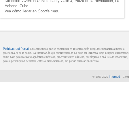
Dirección: Avenida Universidad y Calle J, Plaza de la Revolución, La
Habana. Cuba
Vea cómo llegar en
Google map
.
Políticas del Portal
. Los contenidos que se encuentran en Infomed están dirigidos fundamentalmente a
profesionales de la salud. La información que suministramos no debe ser utilizada, bajo ninguna circunstanci
como base para realizar diagnósticos médicos, procedimientos clínicos, quirúrgicos o análisis de laboratorio, 
para la prescripción de tratamientos o medicamentos, sin previa orientación médica.
Infomed
© 1999-2026
- Centr