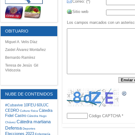
Correo: (*)
Sitio web
Los campos marcados con un asterisco 
OBITUARIO
Miguel A. Velis Díaz
Zaidel Álvarez Montañez
Bernardo Ramírez
Teresa de Jesús Gil
Vildozola
NUBE DE CONTENIDOS
10FEU
60UJC
#Cubavive
CEDRO
Cátedra
Cultura física
Fidel Castro
Código CAPTCHA
*
Cátedra Hugo
Cátedra martiana
Chávez
Defensa
Deportes
Elecciones 2023
Enfermería