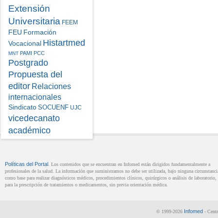
Extensión
Universitaria
FEEM
FEU
Formación
Histartmed
Vocacional
PAMI
PCC
MNT
Postgrado
Propuesta del
editor
Relaciones
internacionales
Sindicato
SOCUENF
UJC
vicedecanato
académico
Políticas del Portal
. Los contenidos que se encuentran en Infomed están dirigidos fundamentalmente a
profesionales de la salud. La información que suministramos no debe ser utilizada, bajo ninguna circunstanci
como base para realizar diagnósticos médicos, procedimientos clínicos, quirúrgicos o análisis de laboratorio, 
para la prescripción de tratamientos o medicamentos, sin previa orientación médica.
Infomed
© 1999-2026
- Centr