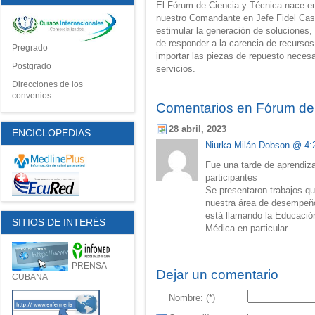
El Fórum de Ciencia y Técnica nace en
nuestro Comandante en Jefe Fidel Castr
estimular
la
generación
de
soluciones,
de responder a la carencia de recursos
Pregrado
importar
las
piezas
de
repuesto
necesa
Postgrado
servicios.
Direcciones de los
convenios
Comentarios en Fórum de
28 abril, 2023
ENCICLOPEDIAS
Niurka Milán Dobson
@ 4:
Fue una tarde de aprendiz
participantes
Se presentaron trabajos q
nuestra área de desempeño 
está llamando la Educació
SITIOS DE INTERÉS
Médica en particular
PRENSA
Dejar un comentario
CUBANA
Nombre: (*)