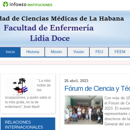
INSTITUCIONES
Inicio
Historia
Misión
Visión
FEU
FEEM
” La más
26 abril, 2023
noble de
Fórum de Ciencia y Té
las
ocupaciones, y quién sabe si
Co
n más de 10 
la más grata, es la de
el Fórum de Ci
enfermero” José Martí
2023. El event
representante 
directivos de l
RELACIONES
General del si
INTERNACIONALES