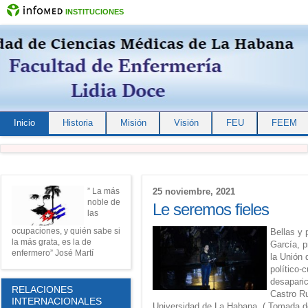
INSTITUCIONES
Inicio
Historia
Misión
Visión
FEU
FEEM
” La más
25 noviembre, 2021
noble de
Le seremos fieles
las
ocupaciones, y quién sabe si
Bellas y 
la más grata, es la de
García, p
enfermero” José Martí
la Unión
político-c
desaparic
RELACIONES
Castro Ru
INTERNACIONALES
Universidad de La Habana. ( Tomada 