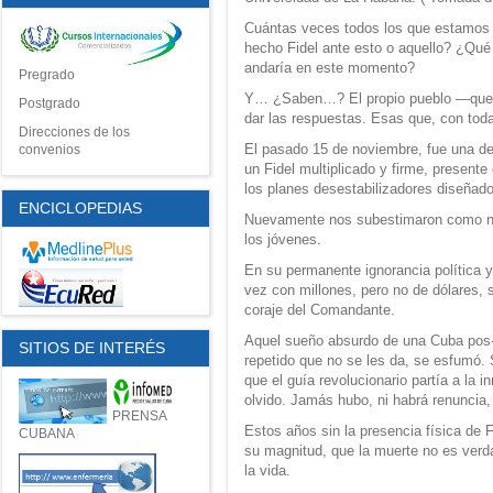
Cuántas veces todos los que estamos
hecho Fidel ante esto o aquello? ¿Qué
andaría en este momento?
Pregrado
Y… ¿Saben…? El propio pueblo —que él
Postgrado
dar las respuestas. Esas que, con toda
Direcciones de los
El pasado 15 de noviembre, fue una d
convenios
un Fidel multiplicado y firme, present
los planes desestabilizadores diseñad
ENCICLOPEDIAS
Nuevamente nos subestimaron como na
los jóvenes.
En su permanente ignorancia política 
vez con millones, pero no de dólares,
coraje del Comandante.
Aquel sueño absurdo de una Cuba pos
SITIOS DE INTERÉS
repetido que no se les da, se esfumó.
que el guía revolucionario partía a la 
olvido. Jamás hubo, ni habrá renuncia, 
PRENSA
Estos años sin la presencia física de F
CUBANA
su magnitud, que la muerte no es verd
la vida.