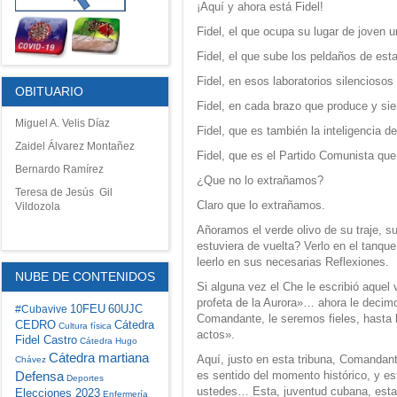
¡Aquí y ahora está Fidel!
Fidel, el que ocupa su lugar de joven un
Fidel, el que sube los peldaños de est
Fidel, en esos laboratorios silenciosos
OBITUARIO
Fidel, en cada brazo que produce y si
Miguel A. Velis Díaz
Fidel, que es también la inteligencia d
Zaidel Álvarez Montañez
Fidel, que es el Partido Comunista que
Bernardo Ramírez
¿Que no lo extrañamos?
Teresa de Jesús Gil
Claro que lo extrañamos.
Vildozola
Añoramos el verde olivo de su traje, 
estuviera de vuelta? Verlo en el tanque
leerlo en sus necesarias Reflexiones.
NUBE DE CONTENIDOS
Si alguna vez el Che le escribió aque
profeta de la Aurora»… ahora le decim
10FEU
60UJC
#Cubavive
Comandante, le seremos fieles, hasta 
CEDRO
Cátedra
Cultura física
actos».
Fidel Castro
Cátedra Hugo
Cátedra martiana
Aquí, justo en esta tribuna, Comandan
Chávez
Defensa
es sentido del momento histórico, y e
Deportes
ustedes… Esta, juventud cubana, esta
Elecciones 2023
Enfermería