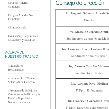
Consejo de dirección
Cirugías Abiertas
Complejas
Dr. Eugenio Selman-Housein S
Cirugías Abiertas No
Complejas
Director
Cirugía Cerrada
Dra. Mariela Céspedes Almir
Evaluación y Seguimiento
Subdirectora de Asistencia Méd
de Secuelas y Residuos
Ing. Francisco Lucio Carbonell S
ACERCA DE
Subdirector Administrativo
NUESTRO TRABAJO
«Indicadores
Ing. Yvonne Casañas Marrer
Hospitalarios»
Subdirectora Técnica
«Cardiocentro “William
Soler” AS de Corazón»
Lic. Ayrama Doval Molinet
J’ Dpto. Enferemería
«Programa de Trabajo del
Cardiocentro Pediátrico y la
Red Cardiopediátrica
Dr. Francisco Carballés Garc
Nacional de Cuba»
J’ Dpto. Docencia e Investigacio