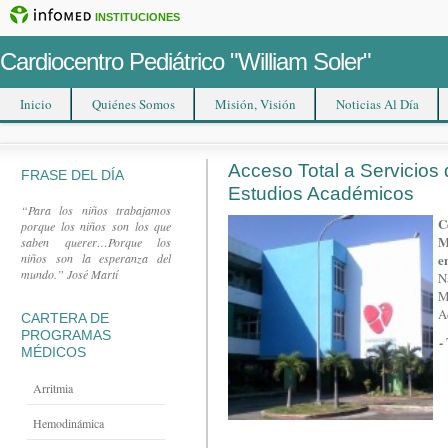
INSTITUCIONES
Cardiocentro Pediátrico "William Soler"
Inicio
Quiénes Somos
Misión, Visión
Noticias Al Día
Acceso Total a Servicios 
FRASE DEL DÍA
Estudios Académicos
“Para los niños trabajamos
C
porque los niños son los que
M
saben querer…Porque los
niños son la esperanza del
e
mundo.” José Martí
N
M
A
CARTERA DE
PROGRAMAS
-
MÉDICOS
Arritmia
Hemodinámica