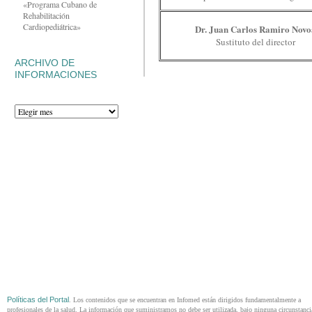
«Programa Cubano de
Rehabilitación
Cardiopediátrica»
Dr. Juan Carlos Ramiro Nov
Sustituto del director
ARCHIVO DE
INFORMACIONES
Políticas del Portal
. Los contenidos que se encuentran en Infomed están dirigidos fundamentalmente a
profesionales de la salud. La información que suministramos no debe ser utilizada, bajo ninguna circunstanci