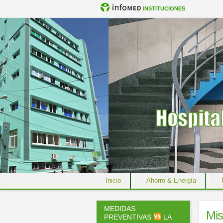
INSTITUCIONES
Inicio
|
Ahorro & Energía
|
Acerca del Sitio
|
Mapa de Sitio
MEDIDAS
Mis
PREVENTIVAS
LA