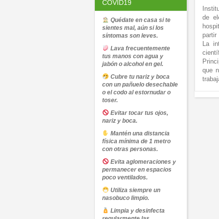
COVID19
Insti
de el
Quédate en casa si te
hospi
sientes mal, aún si los
parti
síntomas son leves.
La in
Lava frecuentemente
cientí
tus manos con agua y
Princ
jabón o alcohol en gel.
que n
Cubre tu nariz y boca
traba
con un pañuelo desechable
o el codo al estornudar o
toser.
Evitar tocar tus ojos,
nariz y boca.
Mantén una distancia
física mínima de 1 metro
con otras personas.
Evita aglomeraciones y
permanecer en espacios
poco ventilados.
Utiliza siempre un
nasobuco limpio.
Limpia y desinfecta
regularmente las