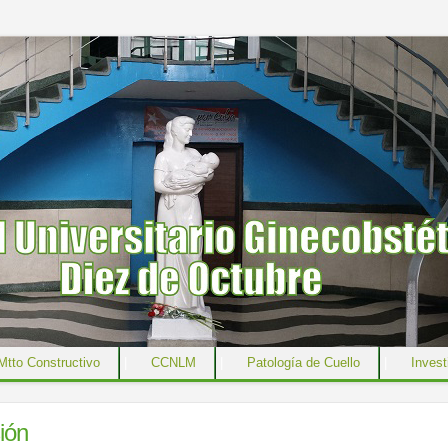
Mtto Constructivo
|
CCNLM
|
Patología de Cuello
|
Invest
|
Contacto
ión