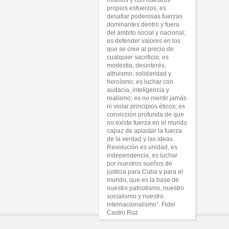
mismos y con nuestros
propios esfuerzos; es
desafiar poderosas fuerzas
dominantes dentro y fuera
del ámbito social y nacional;
es defender valores en los
que se cree al precio de
cualquier sacrificio; es
modestia, desinterés,
altruismo, solidaridad y
heroísmo; es luchar con
audacia, inteligencia y
realismo; es no mentir jamás
ni violar principios éticos; es
convicción profunda de que
no existe fuerza en el mundo
capaz de aplastar la fuerza
de la verdad y las ideas.
Revolución es unidad, es
independencia, es luchar
por nuestros sueños de
justicia para Cuba y para el
mundo, que es la base de
nuestro patriotismo, nuestro
socialismo y nuestro
internacionalismo”. Fidel
Castro Ruz