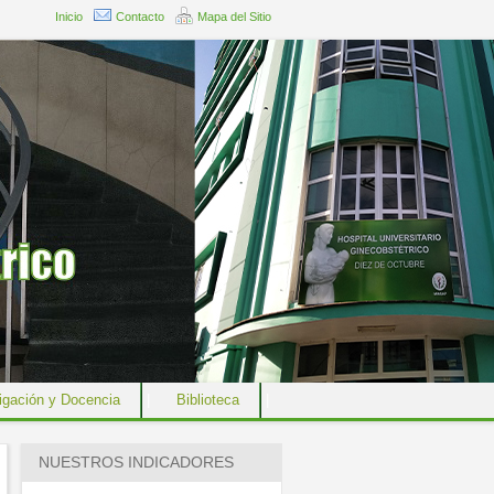
Inicio
Contacto
Mapa del Sitio
igación y Docencia
|
Biblioteca
|
NUESTROS INDICADORES