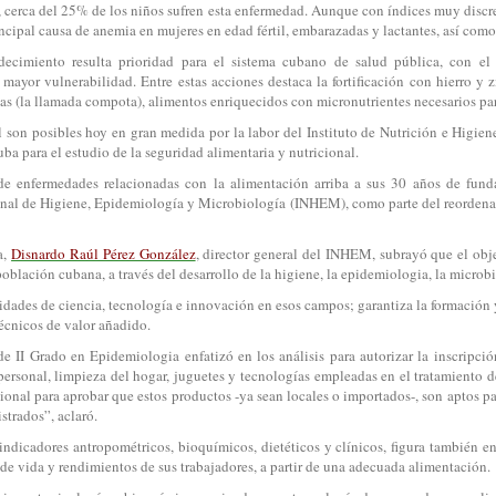
a, cerca del 25% de los niños sufren esta enfermedad. Aunque con índices muy disc
rincipal causa de anemia en mujeres en edad fértil, embarazadas y lactantes, así co
decimiento resulta prioridad para el sistema cubano de salud pública, con el 
ayor vulnerabilidad. Entre estas acciones destaca la fortificación con hierro y 
rutas (la llamada compota), alimentos enriquecidos con micronutrientes necesarios pa
 son posibles hoy en gran medida por la labor del Instituto de Nutrición e Higiene
a para el estudio de la seguridad alimentaria y nutricional.
 de enfermedades relacionadas con la alimentación arriba a sus 30 años de funda
cional de Higiene, Epidemiología y Microbiología (INHEM), como parte del reorde
a,
Disnardo Raúl Pérez González
, director general del INHEM, subrayó que el obje
oblación cubana, a través del desarrollo de la higiene, la epidemiologia, la microbi
vidades de ciencia, tecnología e innovación en esos campos; garantiza la formación 
-técnicos de valor añadido.
 de II Grado en Epidemiologia enfatizó en los análisis para autorizar la inscripci
personal, limpieza del hogar, juguetes y tecnologías empleadas en el tratamiento de
acional para aprobar que estos productos -ya sean locales o importados-, son aptos 
strados”, aclaró.
indicadores antropométricos, bioquímicos, dietéticos y clínicos, figura también e
 de vida y rendimientos de sus trabajadores, a partir de una adecuada alimentación.