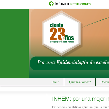
INSTITUCIONES
Inicio
Quienes Somos?
Docen
INHEM: por una mejor nu
Evidencias científicas apuntan que la cuar