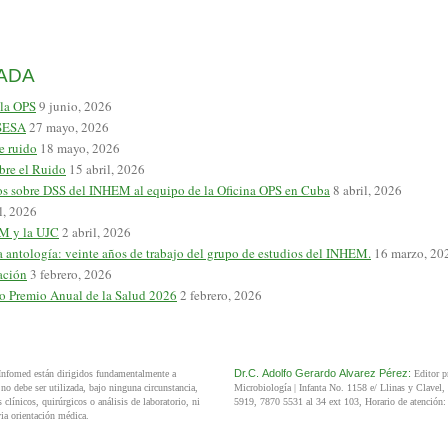
ADA
 la OPS
9 junio, 2026
PSESA
27 mayo, 2026
e ruido
18 mayo, 2026
bre el Ruido
15 abril, 2026
ios sobre DSS del INHEM al equipo de la Oficina OPS en Cuba
8 abril, 2026
l, 2026
JM y la UJC
2 abril, 2026
a antología: veinte años de trabajo del grupo de estudios del INHEM.
16 marzo, 20
ación
3 febrero, 2026
so Premio Anual de la Salud 2026
2 febrero, 2026
Dr.C.
Adolfo Gerardo
Alvarez Pérez:
 Infomed están dirigidos fundamentalmente a
Editor p
o debe ser utilizada, bajo ninguna circunstancia,
Microbiología |
Infanta No. 1158 e/ Llinas y Clavel,
clínicos, quirúrgicos o análisis de laboratorio, ni
5919, 7870 5531 al 34 ext 103
, Horario de atención
ia orientación médica.