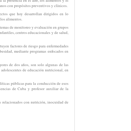
la presencia en el aire, los alimentos y el
nos con propósitos preventivos y clínicos.
ectos que hoy desarrollan dirigidos en lo
 los alimentos.
sistemas de monitoreo y evaluación en grupos
fantiles, centros educacionales y de salud,
tuyen factores de riesgo para enfermedades
a obesidad, mediante programas enfocados en
ores de dos años, son solo algunas de las
 adolescentes de educación nutricional, en
líticas públicas para la conducción de esos
encias de Cuba y profesor auxiliar de la
as relacionados con nutrición, inocuidad de