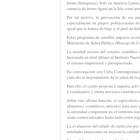
hierro (ferropenia). Solo en América Latin
carencia de hierro figura en la Isla como p
Por tal motivo, la prevención de ese pa
especialmente en grupos poblacionales de m
igual que la harina de trigo y el puré de f
Estos programas de sensible impacto social
Ministerio de Salud Pública (Minsap) de Cub
La entidad rectora del estudio científico
fusionada en abril último al Instituto Na
el sistema empresarial y presupuestado.
En conversación con Cuba Contemporáne
cada día al mejoramiento de la salud de la p
Para ello, el centro propone e impulsa acti
y estudiantes; y oferta servicios científico
Sobre esta última función, el especialista
alimentos, cosméticos, artículos para aseo 
la autoridad competente en el territorio n
serán comercializados hasta tanto estén regi
La evaluación del estado de nutrición por 
entidades interesadas en mejorar la calidad