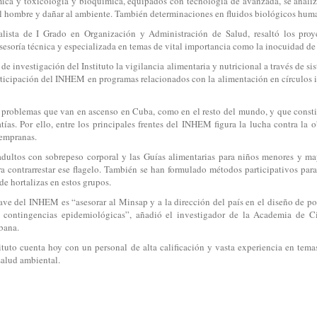
ica y toxicología y bioquímica, equipados con tecnología de avanzada, se analiza 
l hombre y dañar al ambiente. También determinaciones en fluidos biológicos huma
lista de I Grado en Organización y Administración de Salud, resaltó los proy
asesoría técnica y especializada en temas de vital importancia como la inocuidad de
s de investigación del Instituto la vigilancia alimentaria y nutricional a través de 
articipación del INHEM en programas relacionados con la alimentación en círculos in
n problemas que van en ascenso en Cuba, como en el resto del mundo, y que consti
tías. Por ello, entre los principales frentes del INHEM figura la lucha contra l
tempranas.
dultos con sobrepeso corporal y las Guías alimentarias para niños menores y may
a contrarrestar ese flagelo. También se han formulado métodos participativos para
de hortalizas en estos grupos.
clave del INHEM es “asesorar al Minsap y a la dirección del país en el diseño de po
a contingencias epidemiológicas”, añadió el investigador de la Academia de Ci
bana.
stituto cuenta hoy con un personal de alta calificación y vasta experiencia en tem
salud ambiental.