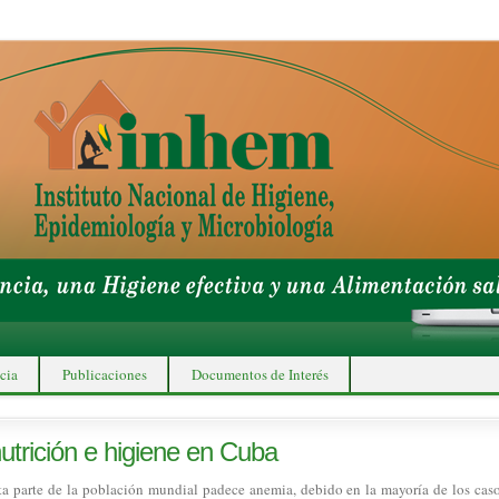
cia
Publicaciones
Documentos de Interés
trición e higiene en Cuba
ta parte de la población mundial padece anemia, debido en la mayoría de los caso