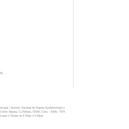
26
rincipal |
Instituto Nacional de Higiene Epidemiología y
Centro Habana,
La Habana,
10300,
Cuba
|
Teléfs:
7878
:
Lunes a Viernes de 8:30am a 4:30pm