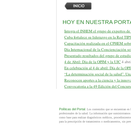
HOY EN NUESTRA PORT
Integra el INHEM el grupo de expertos de
Cuba fortalece su liderazgo en la Red TI
Capacitación realizada en el CPHEM sobr
Día Internacional de la Concienciación so
Presentado resultados del grupo de estud
4 de Abril: Día de la OPJM y la UJC
4 abri
En celebración al 4 de abril: Día de la OP
“La determinación social de la salud”. Un
Reconocen aportes a la ciencia y la innov
Convocatoria a la 49 Edición del Concur
Políticas del Portal
. Los contenidos que se encuentran en
profesionales de la salud. La información que suministramos n
como base para realizar diagnósticos médicos, procedimientos 
para la prescripción de tratamientos o medicamentos, sin prev