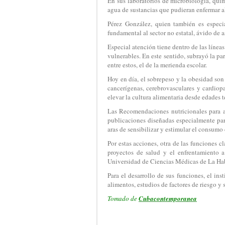
En sus laboratorios de microbiología, quím
agua de sustancias que pudieran enfermar a
Pérez González, quien también es especia
fundamental al sector no estatal, ávido de 
Especial atención tiene dentro de las línea
vulnerables. En este sentido, subrayó la p
entre estos, el de la merienda escolar.
Hoy en día, el sobrepeso y la obesidad so
cancerígenas, cerebrovasculares y cardiopa
elevar la cultura alimentaria desde edades 
Las Recomendaciones nutricionales para a
publicaciones diseñadas especialmente par
aras de sensibilizar y estimular el consumo 
Por estas acciones, otra de las funciones 
proyectos de salud y el enfrentamiento 
Universidad de Ciencias Médicas de La Ha
Para el desarrollo de sus funciones, el in
alimentos, estudios de factores de riesgo y 
Tomado de
Cubacontemporanea