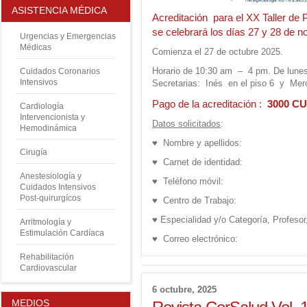
ASISTENCIA MÉDICA
Acreditación para el XX Taller de
se celebrará los días 27 y 28 de 
Urgencias y Emergencias
Médicas
Comienza el 27 de octubre 2025.
Horario de 10:30 am – 4 pm. De lunes
Cuidados Coronarios
Intensivos
Secretarias: Inés en el piso 6 y Mercy
Pago de la acreditación :
3000 CUP
Cardiología
Intervencionista y
Datos solicitados
:
Hemodinámica
♥ Nombre y apellidos:
Cirugía
♥ Carnet de identidad:
Anestesiología y
♥ Teléfono móvil:
Cuidados Intensivos
Post-quirurgícos
♥ Centro de Trabajo:
♥ Especialidad y/o Categoría, Profesor,
Arritmología y
Estimulación Cardíaca
♥ Correo electrónico:
Rehabilitación
Cardiovascular
6 octubre, 2025
MEDIOS