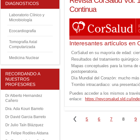
Revista CorSalud Vol. 
DIAGNOSTICOS
Continua
Laboratorio Clínico y
Microbiología
Ecocardiografía
Tomografía Axial
Interesantes artículos en 
Computarizada
CorSalud en su mayoría de edad: cien
Medicina Nuclear
Resultados del tratamiento quirúrgico 
Mapas conceptuales para la toma de d
postoperatoria.
RECORDANDO A
Día Mundial del Corazón: mucho más q
NUESTROS
PROFESORES
Trombo intracardiaco: una presentació
Puedes acceder a los mismos a través
Dr Alberto Hernandez
enlace:
https://revcorsalud.sld.cu/ind
Cañero
Dra. Ada Kouri Barreto
Dr David Garcia Barreto
Dr Julio Taín Blázquez
Dr. Felipe Rodiles Aldana