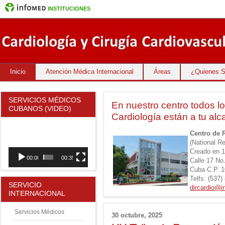
INSTITUCIONES
Inicio
Atención Médica Internacional
Áreas
¿Quienes 
SERVICIOS MÉDICOS
En nuestro centro todos lo
CUBANOS (VIDEO)
Cardiología están a tu alc
Reproductor
Centro de 
de
vídeo
(National R
Creado en 1
00:00
00:35
Calle 17 No
Cuba C.P. 
Telfs. (537
SERVICIO
dircardio@i
INTERNACIONAL
Servicios Médicos
30 octubre, 2025