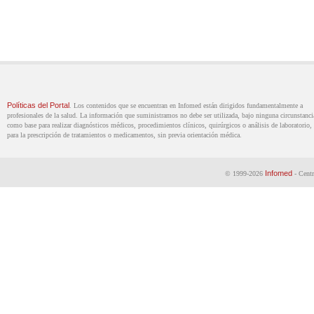
Políticas del Portal
. Los contenidos que se encuentran en Infomed están dirigidos fundamentalmente a
profesionales de la salud. La información que suministramos no debe ser utilizada, bajo ninguna circunstanci
como base para realizar diagnósticos médicos, procedimientos clínicos, quirúrgicos o análisis de laboratorio, 
para la prescripción de tratamientos o medicamentos, sin previa orientación médica.
Infomed
© 1999-2026
- Centr