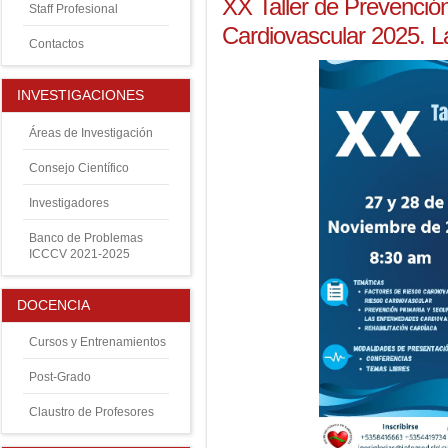
XX Taller de Prevención
Staff Profesional
Cardiovascular 2025. 
Contactos
INVESTIGACIONES
Áreas de Investigación
Consejo Científico
Investigadores
Banco de Problemas
ICCCV 2021-2025
DOCENCIA
Cursos y Entrenamientos
Post-Grado
Claustro de Profesores