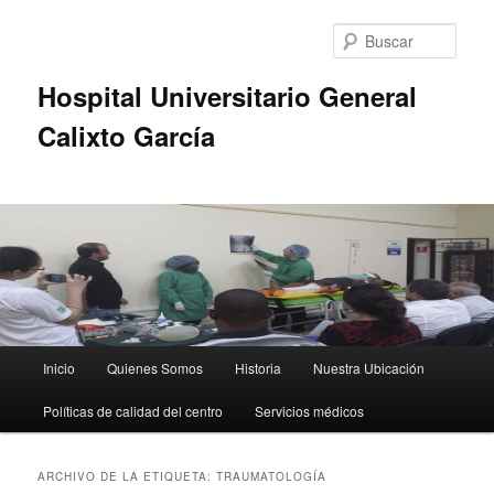
Busc
Hospital Universitario General
Calixto García
Menú
Inicio
Quienes Somos
Historia
Nuestra Ubicación
Ir
Ir
principal
Políticas de calidad del centro
Servicios médicos
al
al
contenido
contenido
ARCHIVO DE LA ETIQUETA:
TRAUMATOLOGÍA