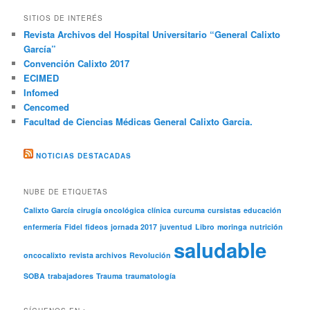
SITIOS DE INTERÉS
Revista Archivos del Hospital Universitario “General Calixto
García”
Convención Calixto 2017
ECIMED
Infomed
Cencomed
Facultad de Ciencias Médicas General Calixto Garcia.
NOTICIAS DESTACADAS
NUBE DE ETIQUETAS
Calixto García
cirugía oncológica
clínica
curcuma
cursistas
educación
enfermería
Fidel
fideos
jornada 2017
juventud
Libro
moringa
nutrición
saludable
oncocalixto
revista archivos
Revolución
SOBA
trabajadores
Trauma
traumatología