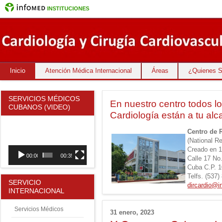
INSTITUCIONES
Inicio
Atención Médica Internacional
Áreas
¿Quienes 
SERVICIOS MÉDICOS
En nuestro centro todos lo
CUBANOS (VIDEO)
Cardiología están a tu alc
Reproductor
Centro de 
de
vídeo
(National R
Creado en 1
00:00
00:35
Calle 17 No
Cuba C.P. 
Telfs. (537
SERVICIO
dircardio@i
INTERNACIONAL
Servicios Médicos
31 enero, 2023