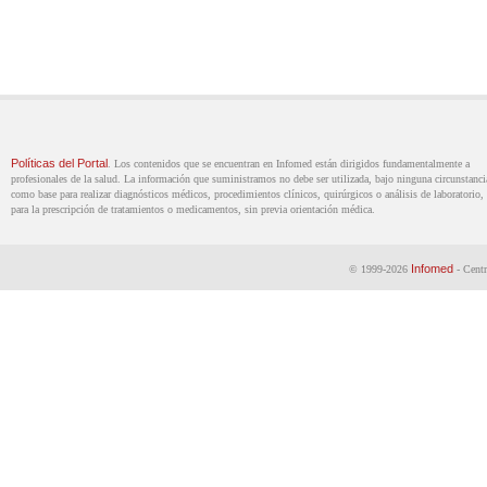
Políticas del Portal
. Los contenidos que se encuentran en Infomed están dirigidos fundamentalmente a
profesionales de la salud. La información que suministramos no debe ser utilizada, bajo ninguna circunstanci
como base para realizar diagnósticos médicos, procedimientos clínicos, quirúrgicos o análisis de laboratorio, 
para la prescripción de tratamientos o medicamentos, sin previa orientación médica.
Infomed
© 1999-2026
- Centr